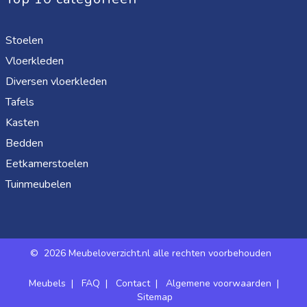
Stoelen
Vloerkleden
Diversen vloerkleden
Tafels
Kasten
Bedden
Eetkamerstoelen
Tuinmeubelen
©
2026 Meubeloverzicht.nl alle rechten voorbehouden
Meubels
|
FAQ
|
Contact
|
Algemene voorwaarden
|
Sitemap