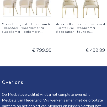
Merax Lounge stoel - set van 6
Merax Eetkamerstoel - set van 4
- kapstoel - woonkamer en
- lichte luxe - woonkamer -
slaapkamer - eetkamerst
...
slaapkamer - lounges
...
€ 799,99
€ 499,99
Over ons
Op Meubeloverzicht.nl vindt u het complete overzicht
Meubels van Nederland. Wij werken samen met de grootste
partners op het gebied van Meubels en kunnen hierdoor het