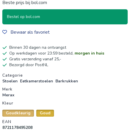
Beste prijs bij bol.com
Bestel op bol.com
Bewaar als favoriet
Binnen 30 dagen na ontvangst
Op werkdagen voor 23:59 besteld,
morgen in huis
Gratis verzending vanaf 25,-
Bezorgd door PostNL
Productgegevens
Categorie
Stoelen
Eetkamerstoelen
Barkrukken
Merk
Merax
Kleur
Goudkleurig
Goud
EAN
8721178495208