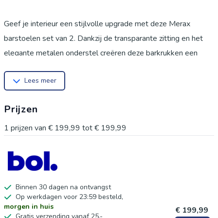
Geef je interieur een stijlvolle upgrade met deze Merax
barstoelen set van 2. Dankzij de transparante zitting en het
elegante metalen onderstel creëren deze barkrukken een
lichte, moderne en luxe uitstraling in elke ruimte. Uniek
Lees meer
transparant design De acryl zitting zorgt voor een ruimtelijk en
luchtig effect, waardoor de stoelen perfect passen in zowel
Prijzen
kleine als grote ruimtes. Het minimalistische design sluit
naadloos aan bij moderne en industriële interieurs. Stevig en
1
prijzen van
€ 199,99
tot
€ 199,99
duurzaam metalen frame De barkrukken zijn voorzien van een
sterk metalen onderstel met een elegante gouden afwerking.
Dit zorgt niet alleen voor stabiliteit, maar geeft ook een luxe
uitstraling aan je keuken of bar. Comfortabele zithouding met
Binnen 30 dagen na ontvangst
Op werkdagen voor 23:59 besteld,
voetensteun De geïntegreerde voetensteun biedt extra
morgen in huis
€ 199,99
comfort tijdens het zitten. Ideaal voor lange gesprekken aan
Gratis verzending vanaf 25,-