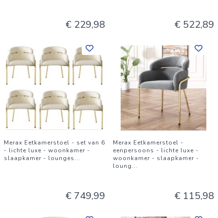
Gewicht per stoel: ca. 5,05 kg
€ 229,98
€ 522,89
Gebruik: keuken, bar, eetkamer, woonkamer
Montage: eenvoudig zelf te monteren
Merax Eetkamerstoel - set van 6
Merax Eetkamerstoel -
- lichte luxe - woonkamer -
eenpersoons - lichte luxe -
slaapkamer - lounges
...
woonkamer - slaapkamer -
loung
...
€ 749,99
€ 115,98