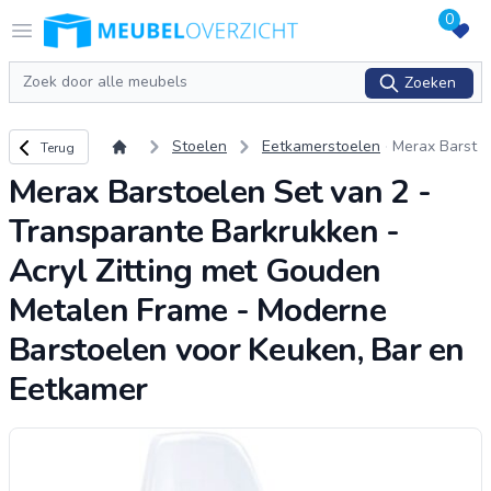
0
Logo Meubeloverzicht.nl
Open menu
Zoeken
Zoeken
Terug naar overzicht
Stoelen
Eetkamerstoelen
Merax Barst
Terug
oelen Set va
Merax Barstoelen Set van 2 -
n 2 - Transp
arante Barkr
Transparante Barkrukken -
ukken - Acry
l Zitting met
Acryl Zitting met Gouden
Gouden Met
Metalen Frame - Moderne
alen Frame -
Mode
...
Barstoelen voor Keuken, Bar en
Eetkamer