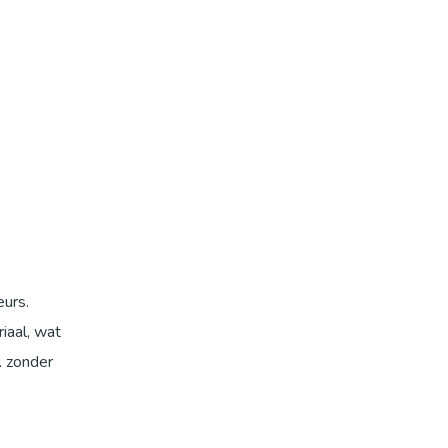
urs.
iaal, wat
, zonder
akt