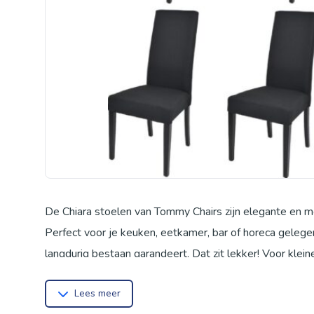
De Chiara stoelen van Tommy Chairs zijn elegante en 
Perfect voor je keuken, eetkamer, bar of horeca gelege
langdurig bestaan garandeert. Dat zit lekker! Voor kle
armleuningen. Daardoor neemt de stoel weinig ruimte in 
Lees meer
Afmetingen: De afmetingen van deze stoel zijn: 46 cm