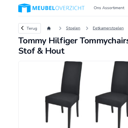
Logo Meubeloverzicht.nl
Ons Assortiment
Terug naar overzicht
Stoelen
Eetkamerstoelen
Terug
Tommy Hilfiger Tommychairs 
Stof & Hout