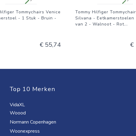
ilfiger Tommychairs Venice
Tommy Hilfiger Tommychair
erstoel - 1 Stuk - Bruin -
Silvana - Eetkamerstoelen 
van 2 - Walnoot - Rot
...
€ 55,74
€
Top 10 Merken
VidaXL
Woood
Normann Copenhagen
Woonexpress