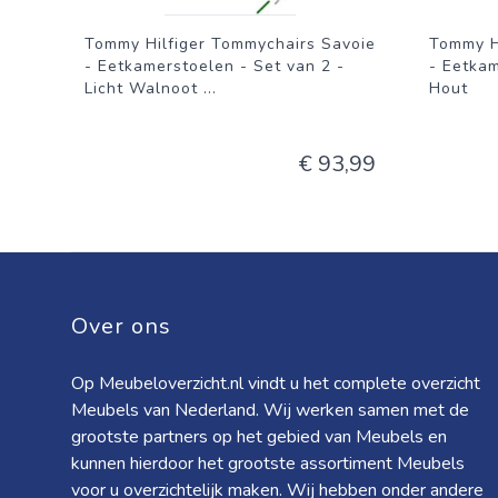
Tommy Hilfiger Tommychairs Savoie
Tommy H
- Eetkamerstoelen - Set van 2 -
- Eetkam
Licht Walnoot
...
Hout
€ 93,99
Over ons
Op Meubeloverzicht.nl vindt u het complete overzicht
Meubels van Nederland. Wij werken samen met de
grootste partners op het gebied van Meubels en
kunnen hierdoor het grootste assortiment Meubels
voor u overzichtelijk maken. Wij hebben onder andere