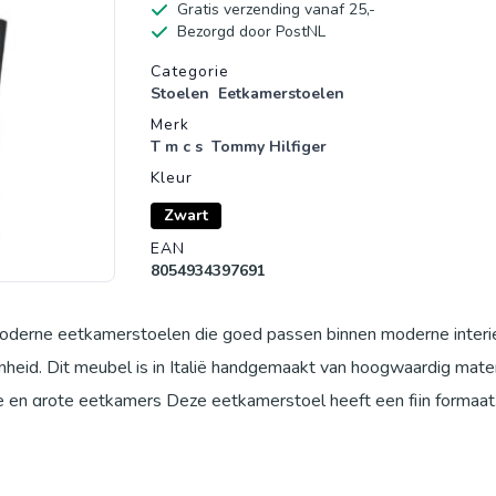
Gratis verzending vanaf 25,-
Bezorgd door PostNL
Productgegevens
Categorie
Stoelen
Eetkamerstoelen
Merk
T m c s
Tommy Hilfiger
Kleur
Zwart
EAN
8054934397691
moderne eetkamerstoelen die goed passen binnen moderne interie
nheid. Dit meubel is in Italië handgemaakt van hoogwaardig mater
ine en grote eetkamers Deze eetkamerstoel heeft een fijn formaat
en is hij ook perfect voor de wat kleinere eetkamers en -tafels.
 breed x x 55 cm diep x 99 cm hoog. Het gaat om een handgema