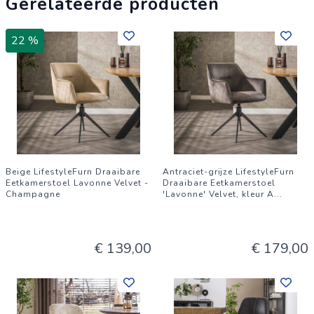
Gerelateerde producten
Hoogte: 83 cm
Diepte: 62 cm
22 %
Hoogte armleuning: 65 cm cm
Zithoogte: 48 cm cm
Zitbreedte: 43 cm cm
Zitdiepte: 46 cm cm
Maximum belastbaar gewicht: 125 kg
Onderhouds-instructie: Afnemen met een lichtvochtige doek
Beige LifestyleFurn Draaibare
Antraciet-grijze LifestyleFurn
Stofsamenstelling: 100% polyester
Eetkamerstoel Lavonne Velvet -
Draaibare Eetkamerstoel
Champagne
'Lavonne' Velvet, kleur A
...
Comfort: Nosag vering
€ 139,00
€ 179,00