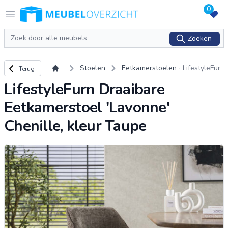
0
Logo Meubeloverzicht.nl
Open menu
Zoeken
Zoeken
Terug naar overzicht
Stoelen
Eetkamerstoelen
LifestyleFur
Terug
n Draaibare
LifestyleFurn Draaibare
Eetkamersto
el 'Lavonne'
Eetkamerstoel 'Lavonne'
Chenille, kle
ur Taupe
Chenille, kleur Taupe