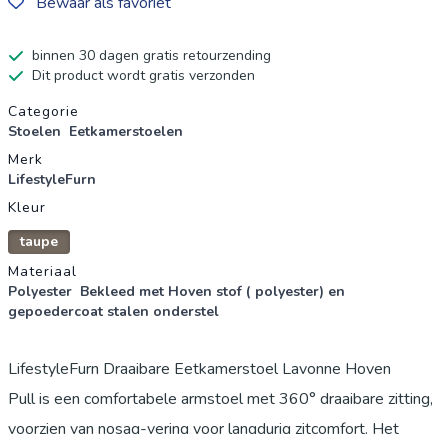
Bewaar als favoriet
binnen 30 dagen gratis retourzending
Dit product wordt gratis verzonden
Productgegevens
Categorie
Stoelen
Eetkamerstoelen
Merk
LifestyleFurn
Kleur
taupe
Materiaal
Polyester
Bekleed met Hoven stof ( polyester) en
gepoedercoat stalen onderstel
LifestyleFurn Draaibare Eetkamerstoel Lavonne Hoven
Pull is een comfortabele armstoel met 360° draaibare zitting,
voorzien van nosag-vering voor langdurig zitcomfort. Het