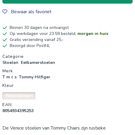
Bewaar als favoriet
Binnen 30 dagen na ontvangst
Op werkdagen voor 23:59 besteld,
morgen in huis
Gratis verzending vanaf 25,-
Bezorgd door PostNL
Productgegevens
Categorie
Stoelen
Eetkamerstoelen
Merk
T m c s
Tommy Hilfiger
Kleur
Naturelkleur
EAN
8054934395253
De Venice stoelen van Tommy Chairs zijn rustieke