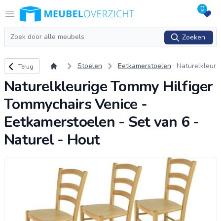
0
Logo Meubeloverzicht.nl
Open menu
Zoeken
Zoeken
Terug naar overzicht
Stoelen
Eetkamerstoelen
Naturelkleur
Terug
ige Tommy
Naturelkleurige Tommy Hilfiger
Hilfiger Tom
mychairs Ve
Tommychairs Venice -
nice - Eetka
merstoelen
Eetkamerstoelen - Set van 6 -
- Set van 6 -
Naturel - Hout
Naturel - Ho
ut