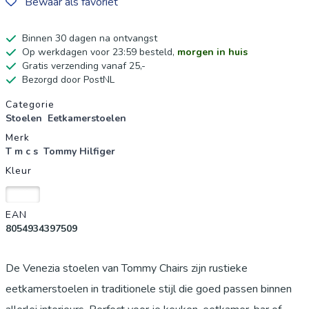
Bewaar als favoriet
Binnen 30 dagen na ontvangst
Op werkdagen voor 23:59 besteld,
morgen in huis
Gratis verzending vanaf 25,-
Bezorgd door PostNL
Productgegevens
Categorie
Stoelen
Eetkamerstoelen
Merk
T m c s
Tommy Hilfiger
Kleur
Wit
EAN
8054934397509
De Venezia stoelen van Tommy Chairs zijn rustieke
eetkamerstoelen in traditionele stijl die goed passen binnen