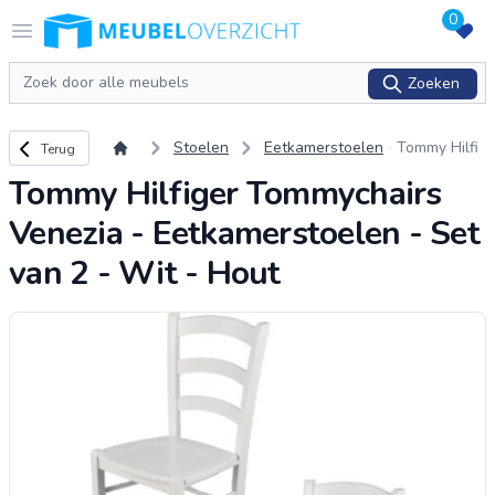
0
Logo Meubeloverzicht.nl
Open menu
Zoeken
Zoeken
Terug naar overzicht
Stoelen
Eetkamerstoelen
Tommy Hilfi
Terug
ger Tommyc
Tommy Hilfiger Tommychairs
hairs Venezi
a - Eetkame
Venezia - Eetkamerstoelen - Set
rstoelen - S
et van 2 - W
van 2 - Wit - Hout
it - Hout