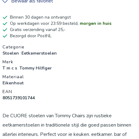
Bewaar als favoriet
Binnen 30 dagen na ontvangst
Op werkdagen voor 23:59 besteld,
morgen in huis
Gratis verzending vanaf 25,-
Bezorgd door PostNL
Productgegevens
Categorie
Stoelen
Eetkamerstoelen
Merk
T m c s
Tommy Hilfiger
Materiaal
Eikenhout
EAN
8051739101744
De CUORE stoelen van Tommy Chairs zijn rustieke
eetkamerstoelen in traditionele stijl die goed passen binnen
allerlei interieurs. Perfect voor je keuken, eetkamer, bar of