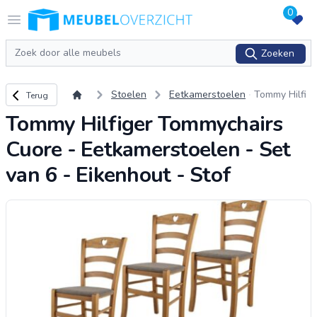
0
Logo Meubeloverzicht.nl
Open menu
Zoeken
Zoeken
Terug naar overzicht
Stoelen
Eetkamerstoelen
Tommy Hilfi
Terug
ger Tommyc
Tommy Hilfiger Tommychairs
hairs Cuore
- Eetkamers
Cuore - Eetkamerstoelen - Set
toelen - Set
van 6 - Eike
van 6 - Eikenhout - Stof
nhout - Stof