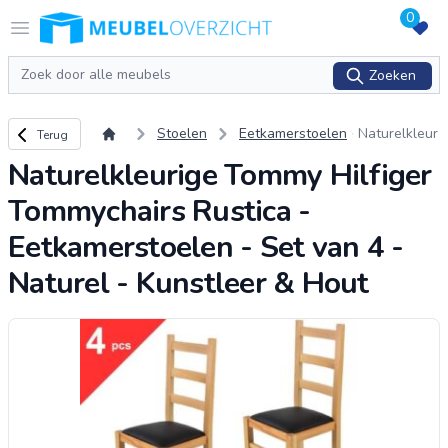
0
Logo Meubeloverzicht.nl
Open menu
Zoeken
Zoeken
Terug naar overzicht
Stoelen
Eetkamerstoelen
Naturelkleur
Terug
ige Tommy H
Naturelkleurige Tommy Hilfiger
ilfiger Tomm
ychairs Rusti
Tommychairs Rustica -
ca - Eetkam
erstoelen -
Eetkamerstoelen - Set van 4 -
Set van 4 -
Naturel - Kunstleer & Hout
Naturel - Ku
nstle
...