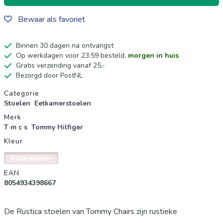
Bewaar als favoriet
Binnen 30 dagen na ontvangst
Op werkdagen voor 23:59 besteld,
morgen in huis
Gratis verzending vanaf 25,-
Bezorgd door PostNL
Productgegevens
Categorie
Stoelen
Eetkamerstoelen
Merk
T m c s
Tommy Hilfiger
Kleur
Naturelkleur
EAN
8054934398667
De Rustica stoelen van Tommy Chairs zijn rustieke