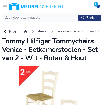
0
Logo Meubeloverzicht.nl
Open menu
Zoeken
Zoeken
Terug naar overzicht
Stoelen
Eetkamerstoelen
Tommy Hilfi
Terug
ger Tommyc
Tommy Hilfiger Tommychairs
hairs Venice
- Eetkamers
Venice - Eetkamerstoelen - Set
toelen - Set
van 2 - Wit
van 2 - Wit - Rotan & Hout
- Rotan & H
out