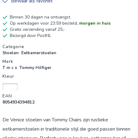
Bewaar als favoriet
Binnen 30 dagen na ontvangst
Op werkdagen voor 23:59 besteld,
morgen in huis
Gratis verzending vanaf 25,-
Bezorgd door PostNL
Productgegevens
Categorie
Stoelen
Eetkamerstoelen
Merk
T m c s
Tommy Hilfiger
Kleur
Wit
EAN
8054934394812
De Venice stoelen van Tommy Chairs zijn rustieke
eetkamerstoelen in traditionele stijl die goed passen binnen