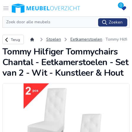
0
Logo Meubeloverzicht.nl
Open menu
Zoeken
Zoeken
Terug naar overzicht
Stoelen
Eetkamerstoelen
Tommy Hilfi
Terug
ger Tommyc
Tommy Hilfiger Tommychairs
hairs Chanta
l - Eetkamer
Chantal - Eetkamerstoelen - Set
stoelen - Se
t van 2 - Wit
van 2 - Wit - Kunstleer & Hout
- Kunstleer
& Hout