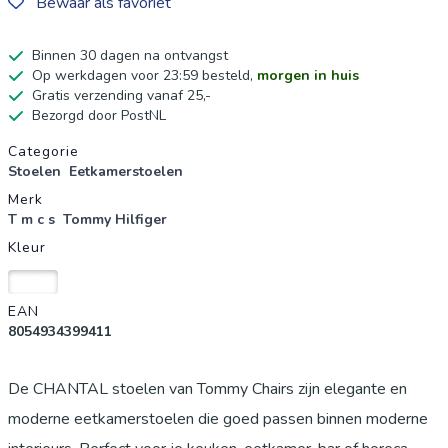
Bewaar als favoriet
Binnen 30 dagen na ontvangst
Op werkdagen voor 23:59 besteld,
morgen in huis
Gratis verzending vanaf 25,-
Bezorgd door PostNL
Productgegevens
Categorie
Stoelen
Eetkamerstoelen
Merk
T m c s
Tommy Hilfiger
Kleur
Wit
EAN
8054934399411
De CHANTAL stoelen van Tommy Chairs zijn elegante en
moderne eetkamerstoelen die goed passen binnen moderne