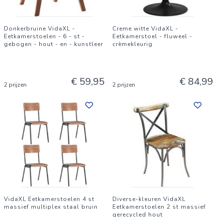
Donkerbruine VidaXL -
Creme witte VidaXL -
Eetkamerstoelen - 6 - st -
Eetkamerstoel - fluweel -
gebogen - hout - en - kunstleer
crèmekleurig
€ 59,95
€ 84,99
2 prijzen
2 prijzen
VidaXL Eetkamerstoelen 4 st
Diverse-kleuren VidaXL
massief multiplex staal bruin
Eetkamerstoelen 2 st massief
gerecycled hout