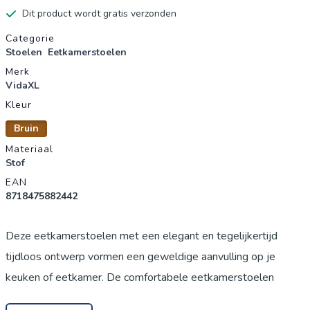
Dit product wordt gratis verzonden
Productgegevens
Categorie
Stoelen
Eetkamerstoelen
Merk
VidaXL
Kleur
Bruin
Materiaal
Stof
EAN
8718475882442
Deze eetkamerstoelen met een elegant en tegelijkertijd
tijdloos ontwerp vormen een geweldige aanvulling op je
keuken of eetkamer. De comfortabele eetkamerstoelen
hebben een houten constructie van hoge kwaliteit. Ze zijn