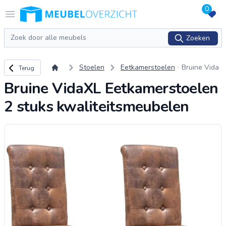
0
Logo Meubeloverzicht.nl
Open menu
Zoeken
Zoeken
Terug naar overzicht
Stoelen
Eetkamerstoelen
Bruine Vida
Terug
XL Eetkame
Bruine VidaXL Eetkamerstoelen
rstoelen 2 s
tuks kwalite
2 stuks kwaliteitsmeubelen
itsmeubelen