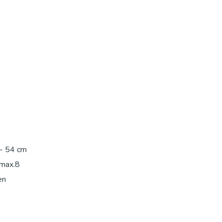
 - 54 cm
 max.8
en