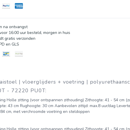
n na ontvangst
oor 16:00 uur besteld, morgen in huis
dt gratis verzonden
DPD en GLS
stoel | vloerglijders + voetring | polyurethaans
0T - 72220 PU0T:
g Holle zitting (voor ontspannen zithouding) Zithoogte: 41 - 54 cm (
iepte: 43 cm Rughoogte: 30 cm Aanbevolen zittijd: max.8 uur/dag Leverte
- 84 cm, met verchroomde voetring en steldoppen
g Holle zitting (voor ontspannen zithouding) Zithoogte: 41 - 54 cm (