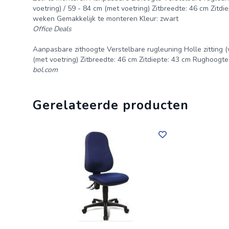
voetring) / 59 - 84 cm (met voetring) Zitbreedte: 46 cm Zitd
weken Gemakkelijk te monteren Kleur: zwart
Office Deals
Aanpasbare zithoogte Verstelbare rugleuning Holle zitting (
(met voetring) Zitbreedte: 46 cm Zitdiepte: 43 cm Rughoogte
bol.com
Gerelateerde producten