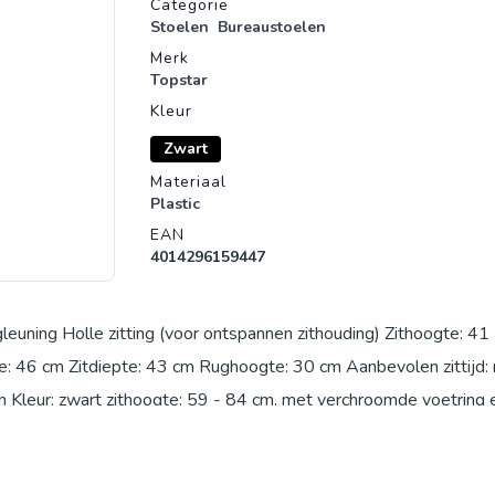
Categorie
Stoelen
Bureaustoelen
Merk
Topstar
Kleur
Zwart
Materiaal
Plastic
EAN
4014296159447
euning Holle zitting (voor ontspannen zithouding) Zithoogte: 41
te: 46 cm Zitdiepte: 43 cm Rughoogte: 30 cm Aanbevolen zittijd:
 Kleur: zwart zithoogte: 59 - 84 cm, met verchroomde voetring 