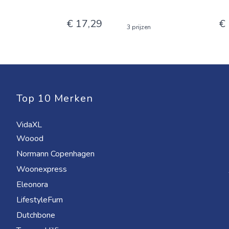
€ 17,29
€
3 prijzen
Top 10 Merken
VidaXL
Woood
Normann Copenhagen
Woonexpress
Eleonora
LifestyleFurn
Dutchbone