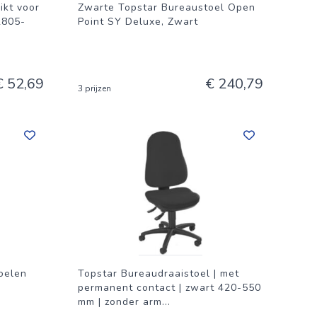
ikt voor
Zwarte Topstar Bureaustoel Open
2805-
Point SY Deluxe, Zwart
€ 52,69
€ 240,79
3 prijzen
oelen
Topstar Bureaudraaistoel | met
permanent contact | zwart 420-550
mm | zonder arm
...