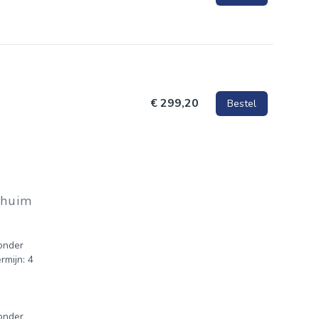
€ 299,20
Bestel
chuim
zonder
rmijn: 4
zonder