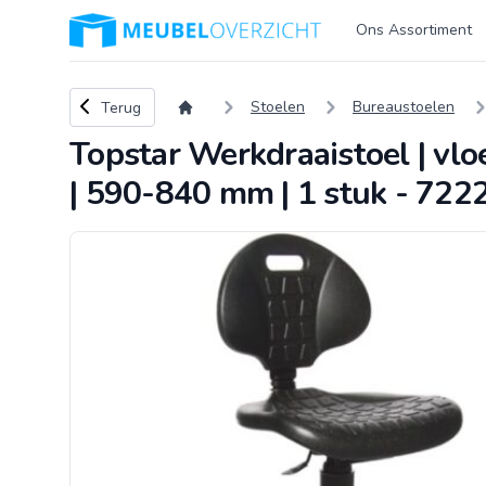
Logo Meubeloverzicht.nl
Ons Assortiment
Terug naar overzicht
Stoelen
Bureaustoelen
Terug
Topstar Werkdraaistoel | vlo
| 590-840 mm | 1 stuk - 72