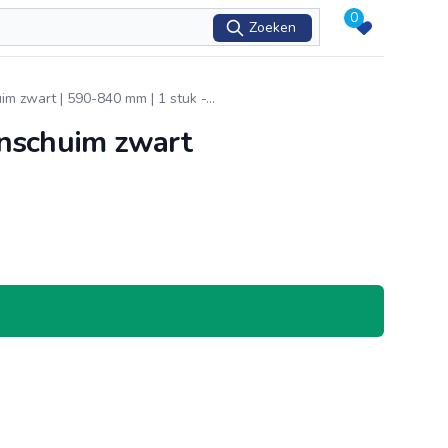
0
Zoeken
uim zwart | 590-840 mm | 1 stuk -
...
aanschuim zwart