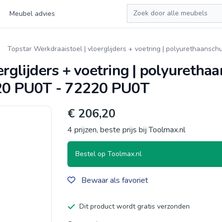
Zoeken
Meubel advies
Topstar Werkdraaistoel | vloerglijders + voetring | polyurethaansch
erglijders + voetring | polyureth
220 PU0T - 72220 PU0T
€ 206,20
4 prijzen, beste prijs bij Toolmax.nl
Bestel op Toolmax.nl
Bewaar als favoriet
Dit product wordt gratis verzonden
Productgegevens