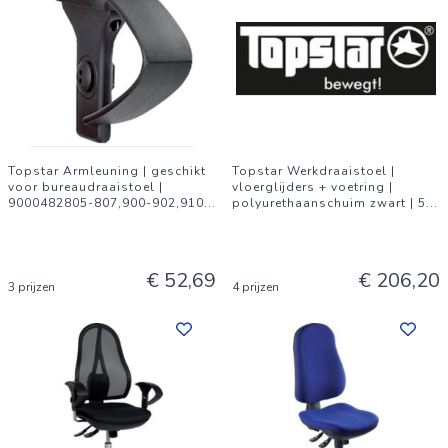
Topstar Armleuning | geschikt
Topstar Werkdraaistoel |
voor bureaudraaistoel |
vloerglijders + voetring |
9000482805-807,900-902,910
...
polyurethaanschuim zwart | 5
...
€ 52,69
€ 206,20
3 prijzen
4 prijzen