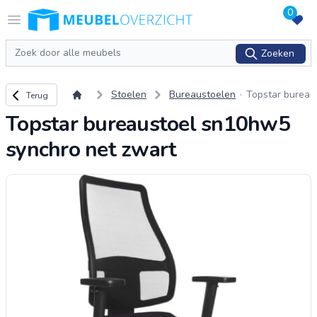
0
Logo Meubeloverzicht.nl
Open menu
Zoeken
Zoeken
Terug naar overzicht
Stoelen
Bureaustoelen
Topstar burea
Terug
ustoel sn10h
Topstar bureaustoel sn10hw5
w5 synchro n
et zwart
synchro net zwart