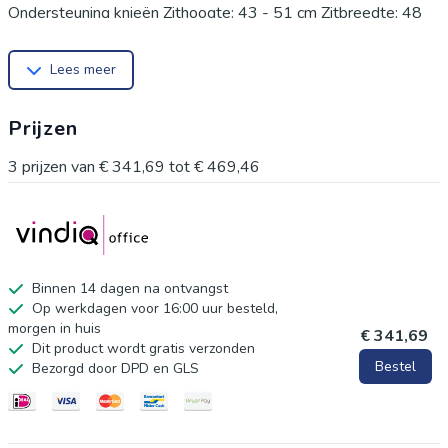
Ondersteuning knieën Zithoogte: 43 - 51 cm Zitbreedte: 48
cm Zitdiepte: 48 cm Rughoogte: 65 - 71 cm Leverbaar uit
Lees meer
stock Gemakkelijkte monteren Inclusief set wielen
Prijzen
3
prijzen van
€ 341,69
tot
€ 469,46
Binnen 14 dagen na ontvangst
Op werkdagen voor 16:00 uur besteld,
morgen in huis
€ 341,69
Dit product wordt gratis verzonden
Bestel
Bezorgd door DPD en GLS