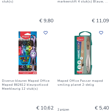
stuk(s)
markeerstift 4 stuk(s) Blauw,
...
€ 9,80
€ 11,09
Diverse-kleuren Maped Office
Maped Office Passer maped
Maped 862612 kleurpotlood
smiling planet 2-delig
Meerkleurig 12 stuk(s)
€ 10,62
€ 5,40
2 prijzen