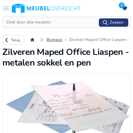
0
Logo Meubeloverzicht.nl
Open menu
Zoeken
Zoeken
Terug naar overzicht
Bureaus
Zilveren Maped Office Liaspen -
Terug
metalen sokkel en pen
Zilveren Maped Office Liaspen -
metalen sokkel en pen