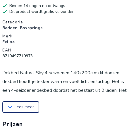
Binnen 14 dagen na ontvangst
Dit product wordt gratis verzonden
Productgegevens
Categorie
Bedden
Boxsprings
Merk
Feline
EAN
8719497710973
Dekbed Natural Sky 4 seizoenen 140x200cm: dit donzen
dekbed houdt je lekker warm en voelt licht en luchtig. Het is
een 4-seizoenendekbed doordat het bestaat uit 2 lagen. Het
een dunnere dekbed gebruik je als zomerdekbed. Het dikkere
Lees meer
dekbed kun je bijvoorbeeld in de herfst gebruiken. Behoefte
aan meer warmte? Voeg de twee dekbedden samen. Elk
Prijzen
dekbed is gevuld met 90% eendendons en 10%