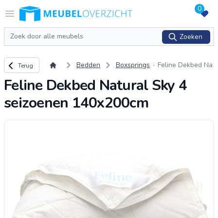
0
Logo Meubeloverzicht.nl
Open menu
Zoeken
Zoeken
Terug naar overzicht
Bedden
Boxsprings
Feline Dekbed Na
Terug
tural Sky 4 seizoe
Feline Dekbed Natural Sky 4
nen 140x200cm
seizoenen 140x200cm