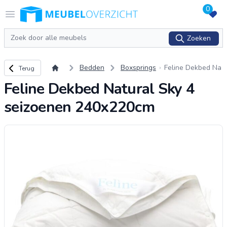
0
Logo Meubeloverzicht.nl
Open menu
Zoeken
Zoeken
Terug naar overzicht
Bedden
Boxsprings
Feline Dekbed Na
Terug
tural Sky 4 seizoe
Feline Dekbed Natural Sky 4
nen 240x220cm
seizoenen 240x220cm