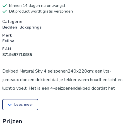
Binnen 14 dagen na ontvangst
Dit product wordt gratis verzonden
Productgegevens
Categorie
Bedden
Boxsprings
Merk
Feline
EAN
8719497710935
Dekbed Natural Sky 4 seizoenen240x220cm: een lits-
jumeaux donzen dekbed dat je lekker warm houdt en licht en
luchtig voelt. Het is een 4-seizoenendekbed doordat het
bestaat uit 2 lagen. Het een dunnere dekbed gebruik je als
Lees meer
zomerdekbed. Het dikkere dekbed kun je bijvoorbeeld in de
herfst gebruiken. Behoefte aan meer warmte? Voeg de twee
Prijzen
dekbedden samen. Elk dekbed is gevuld met 90%