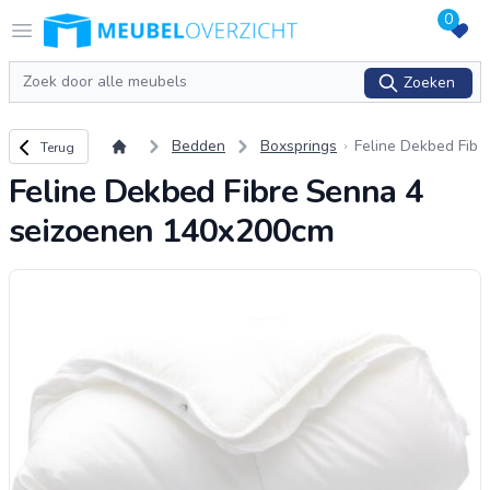
0
Logo Meubeloverzicht.nl
Open menu
Zoeken
Zoeken
Terug naar overzicht
Bedden
Boxsprings
Feline Dekbed Fib
Terug
re Senna 4 seizoe
Feline Dekbed Fibre Senna 4
nen 140x200cm
seizoenen 140x200cm