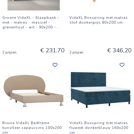
Groene VidaXL - Slaapbank -
VidaXL Boxspring met matras
met - matras - massief -
stof donkergrijs 80x200 cm
grenenhout - wit - 90x200 -
...
€ 231,70
€ 346,20
2 prijzen
2 prijzen
Bruine VidaXL Bedframe
VidaXL Boxspring met matras
kunstleer cappuccino 100x200
fluweel donkerblauw 160x200
cm
cm