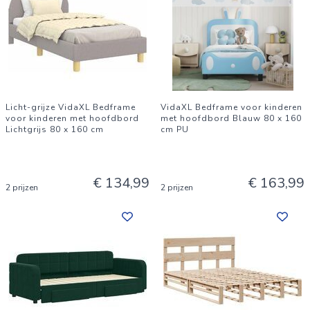
Licht-grijze VidaXL Bedframe
VidaXL Bedframe voor kinderen
voor kinderen met hoofdbord
met hoofdbord Blauw 80 x 160
Lichtgrijs 80 x 160 cm
cm PU
€ 134,99
€ 163,99
2 prijzen
2 prijzen