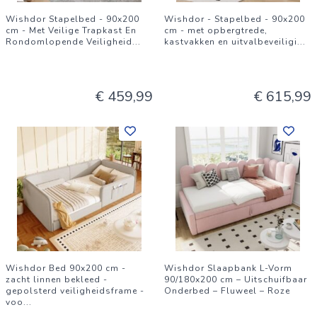
Wishdor Stapelbed - 90x200
Wishdor - Stapelbed - 90x200
cm - Met Veilige Trapkast En
cm - met opbergtrede,
Rondomlopende Veiligheid
...
kastvakken en uitvalbeveiligi
...
€ 459,99
€ 615,99
Wishdor Bed 90x200 cm -
Wishdor Slaapbank L-Vorm
zacht linnen bekleed -
90/180x200 cm – Uitschuifbaar
gepolsterd veiligheidsframe -
Onderbed – Fluweel – Roze
voo
...