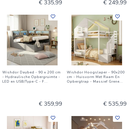
€ 335,99
€ 249,99
Wishdor Daybed - 90 x 200 cm
Wishdor Hoogslaper - 90x200
- Hydraulische Opbergruimte -
cm - Huisvorm Met Raam En
LED en USB/Type-C - F
...
Opbergtrap - Massief Grene
...
€ 359,99
€ 535,99