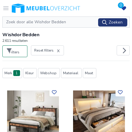
0
Logo Meubeloverzicht.nl
Open menu
Zoeken
Zoeken
Wishdor Bedden
2.611
resultaten
Reset filters
Filters
Producten
Merk
1
Kleur
Webshop
Materiaal
Maat