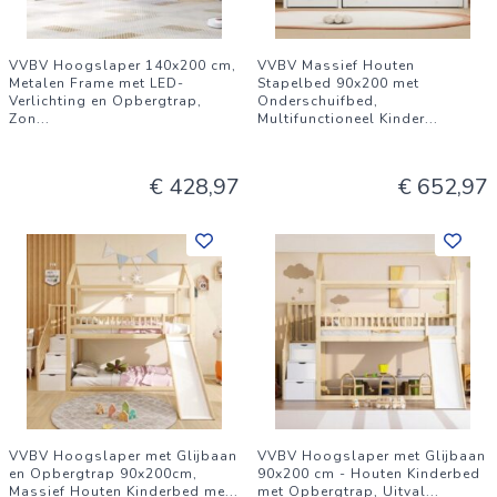
VVBV Hoogslaper 140x200 cm,
VVBV Massief Houten
Metalen Frame met LED-
Stapelbed 90x200 met
Verlichting en Opbergtrap,
Onderschuifbed,
Zon
...
Multifunctioneel Kinder
...
€ 428,97
€ 652,97
VVBV Hoogslaper met Glijbaan
VVBV Hoogslaper met Glijbaan
en Opbergtrap 90x200cm,
90x200 cm - Houten Kinderbed
Massief Houten Kinderbed me
...
met Opbergtrap, Uitval
...