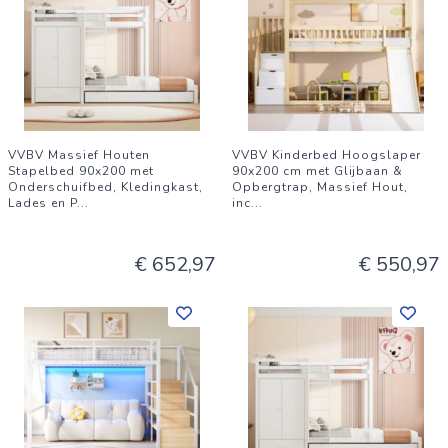
VVBV Massief Houten
VVBV Kinderbed Hoogslaper
Stapelbed 90x200 met
90x200 cm met Glijbaan &
Onderschuifbed, Kledingkast,
Opbergtrap, Massief Hout,
Lades en P
...
inc
...
€ 652,97
€ 550,97