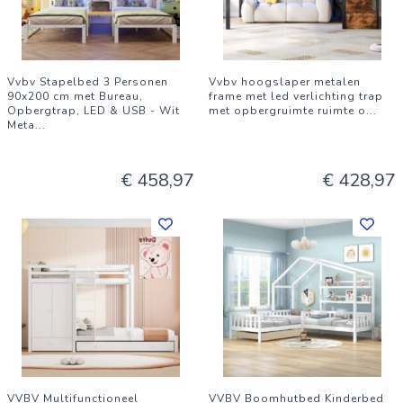
Vvbv Stapelbed 3 Personen
Vvbv hoogslaper metalen
90x200 cm met Bureau,
frame met led verlichting trap
Opbergtrap, LED & USB - Wit
met opbergruimte ruimte o
...
Meta
...
€ 458,97
€ 428,97
VVBV Multifunctioneel
VVBV Boomhutbed Kinderbed