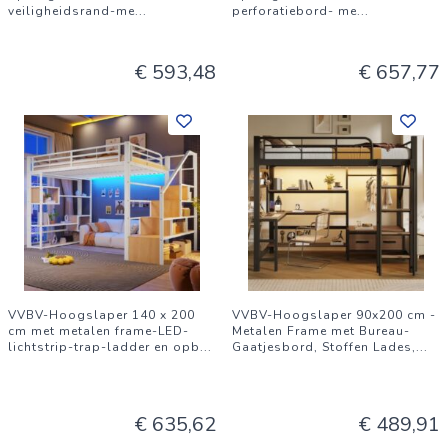
veiligheidsrand-me
...
perforatiebord- me
...
€ 593,48
€ 657,77
VVBV-Hoogslaper 140 x 200
VVBV-Hoogslaper 90x200 cm -
cm met metalen frame-LED-
Metalen Frame met Bureau-
lichtstrip-trap-ladder en opb
...
Gaatjesbord, Stoffen Lades,
...
€ 635,62
€ 489,91