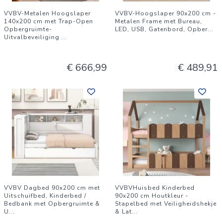
VVBV-Metalen Hoogslaper
VVBV-Hoogslaper 90x200 cm -
140x200 cm met Trap-Open
Metalen Frame met Bureau,
Opbergruimte-
LED, USB, Gatenbord, Opber
...
Uitvalbeveiliging
...
€ 666,99
€ 489,91
VVBV Dagbed 90x200 cm met
VVBVHuisbed Kinderbed
Uitschuifbed, Kinderbed /
90x200 cm Houtkleur -
Bedbank met Opbergruimte &
Stapelbed met Veiligheidshekje
U
...
& Lat
...