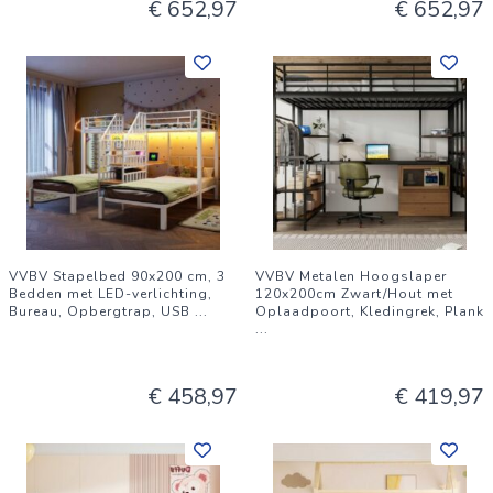
€ 652,97
€ 652,97
VVBV Stapelbed 90x200 cm, 3
VVBV Metalen Hoogslaper
Bedden met LED-verlichting,
120x200cm Zwart/Hout met
Bureau, Opbergtrap, USB
...
Oplaadpoort, Kledingrek, Plank
...
€ 458,97
€ 419,97