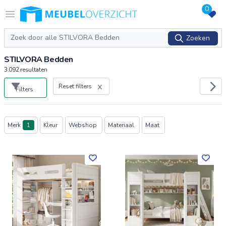
0
Logo Meubeloverzicht.nl
Open menu
Zoeken
Zoeken
STILVORA Bedden
3.092
resultaten
Reset filters
Filters
Producten
Merk
1
Kleur
Webshop
Materiaal
Maat