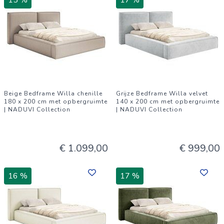
15 %
17 %
Beige Bedframe Willa chenille
Grijze Bedframe Willa velvet
180 x 200 cm met opbergruimte
140 x 200 cm met opbergruimte
| NADUVI Collection
| NADUVI Collection
€ 1.099,00
€ 999,00
16 %
17 %