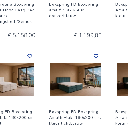
roene Boxspring
Boxspring FD boxspring
Boxsp
e Hoog Laag Bed
amalfi vlak kleur
Amalf
ons/
donkerblauw
kleur
ingsbed /Senior
...
€ 5.158,00
€ 1.199,00
ng FD Boxspring
Boxspring FD Boxspring
Boxsp
vlak, 180x200 cm,
Amalfi vlak, 180x200 cm,
Amalf
t
kleur lichtblauw
kleur