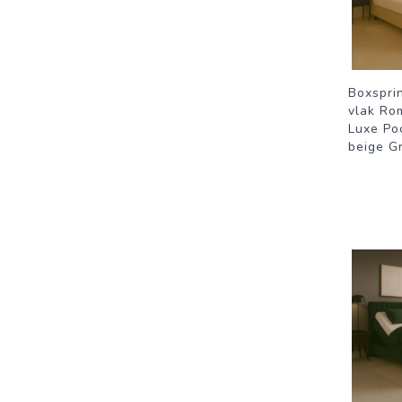
Boxspri
vlak Ro
Luxe Po
beige G