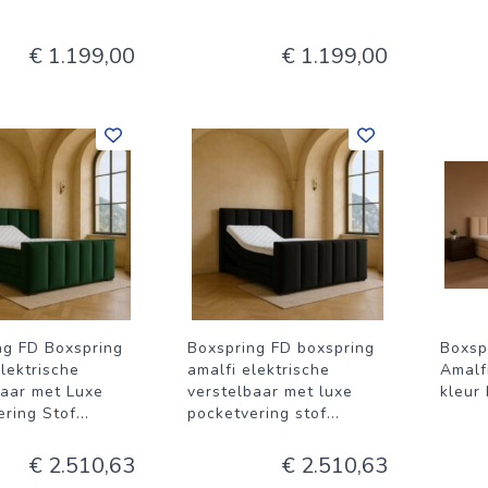
€ 1.199,00
€ 1.199,00
ng FD Boxspring
Boxspring FD boxspring
Boxsp
lektrische
amalfi elektrische
Amalf
baar met Luxe
verstelbaar met luxe
kleur
ering Stof
...
pocketvering stof
...
€ 2.510,63
€ 2.510,63