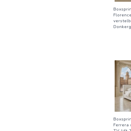
Boxspri
Florence
verstel
Donkerg
Boxspri
Ferrera
TV-lift