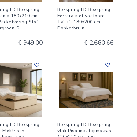
ring FD Boxspring
Boxspring FD Boxspring
Roma 180x210 cm
Ferrera met voetbord
Pocketvering Stof
TV-lift 180x200 cm
rgroen G
...
Donkerbruin
€ 949,00
€ 2.660,66
ring FD Boxspring
Boxspring FD Boxspring
 Elektrisch
vlak Pisa met topmatras
elbaar Luxe
120x210 cm Luxe