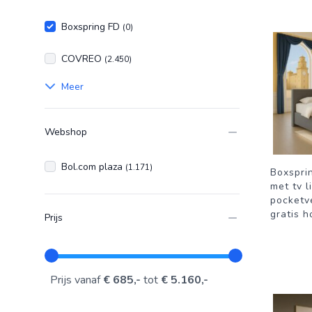
Boxspring FD
(0)
COVREO
(2.450)
Meer
Webshop
Bol.com plaza
(1.171)
Boxspri
met tv l
pocketve
gratis h
Prijs
Prijs vanaf
€ 685,-
tot
€ 5.160,-