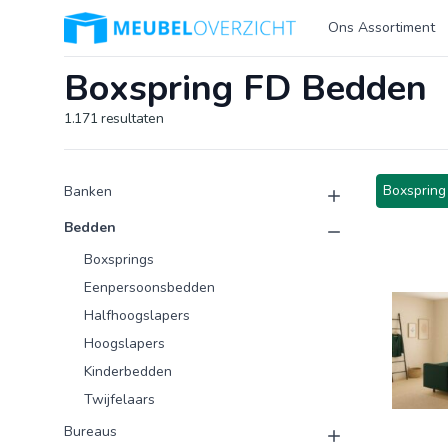
Logo Meubeloverzicht.nl
Ons Assortiment
Boxspring FD Bedden
1.171
resultaten
Product categorieën
Producten
Boxspring
Banken
Bedden
Boxsprings
Eenpersoonsbedden
Halfhoogslapers
Hoogslapers
Kinderbedden
Twijfelaars
Bureaus