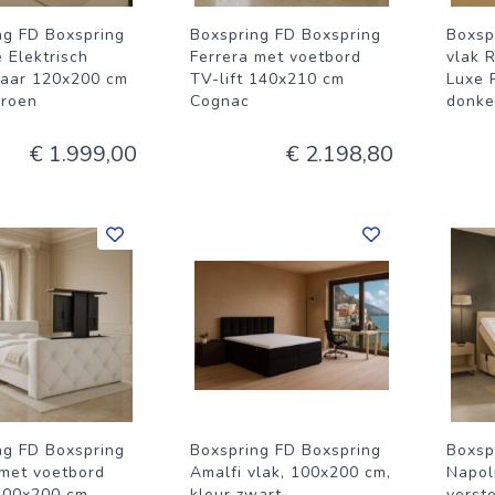
ng FD Boxspring
Boxspring FD Boxspring
Boxsp
 Elektrisch
Ferrera met voetbord
vlak 
baar 120x200 cm
TV-lift 140x210 cm
Luxe 
roen
Cognac
donke
€ 1.999,00
€ 2.198,80
ng FD Boxspring
Boxspring FD Boxspring
Boxsp
 met voetbord
Amalfi vlak, 100x200 cm,
Napoli
 200x200 cm
kleur zwart
verst