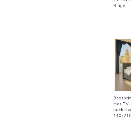
Beige
Boxspri
met TV-
pocketve
140x210