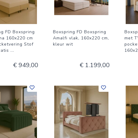
ng FD Boxspring
Boxspring FD Boxspring
Boxsp
ma 160x220 cm
Amalfi vlak, 160x220 cm,
met T
cketvering Stof
kleur wit
pocket
ratis
...
160x2
€ 949,00
€ 1.199,00