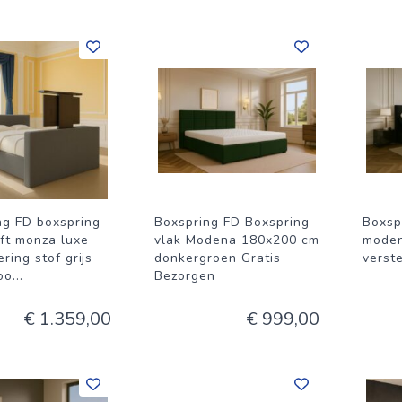
ng FD boxspring
Boxspring FD Boxspring
Boxsp
ift monza luxe
vlak Modena 180x200 cm
moden
ring stof grijs
donkergroen Gratis
verst
oo
...
Bezorgen
€ 1.359,00
€ 999,00