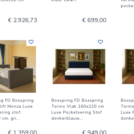
pocke
€ 2.926,73
€ 699,00
ng FD Boxspring
Boxspring FD Boxspring
Boxsp
lift Monza Luxe
Torino Vlak 160x220 cm
Torin
ring stof,
Luxe Pocketvering Stof
Luxe 
 cm, gri
...
donkerblauw
...
donke
€ 1.359,00
€ 949,00