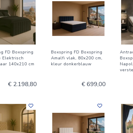
ng FD Boxspring
Boxspring FD Boxspring
Antrac
 Elektrisch
Amalfi vlak, 80x200 cm,
Boxsp
baar 140x210 cm
kleur donkerblauw
Napoli
verst
€ 2.198,80
€ 699,00