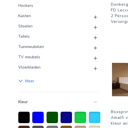
Donkerg
Hockers
FD Lecc
Kasten
2 Perso
Verzorg
Stoelen
Tafels
Tuinmeubelen
TV meubels
Vloerkleden
Meer
Kleur
Boxspri
Amalfi 
kleur wi
Zwart
Blauw
donkergroen
Donkerblauw
Groen
Lichtblauw