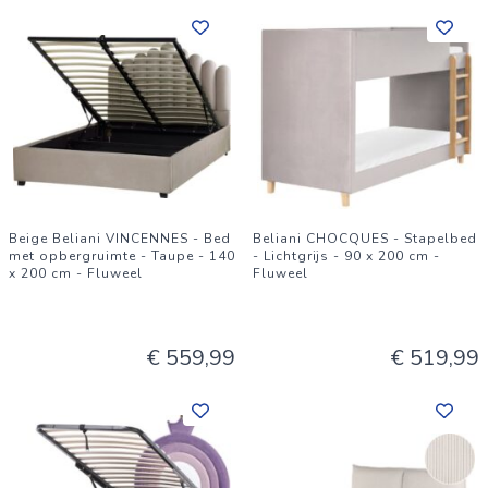
Beige Beliani VINCENNES - Bed
Beliani CHOCQUES - Stapelbed
met opbergruimte - Taupe - 140
- Lichtgrijs - 90 x 200 cm -
x 200 cm - Fluweel
Fluweel
€ 559,99
€ 519,99