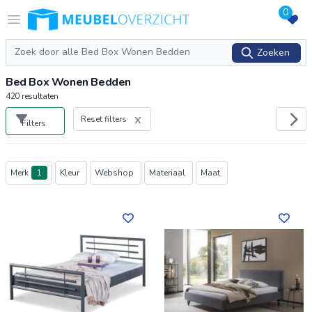
0
Logo Meubeloverzicht.nl
Open menu
Zoeken
Zoeken
Bed Box Wonen Bedden
420
resultaten
Reset filters
Filters
Producten
Merk
1
Kleur
Webshop
Materiaal
Maat