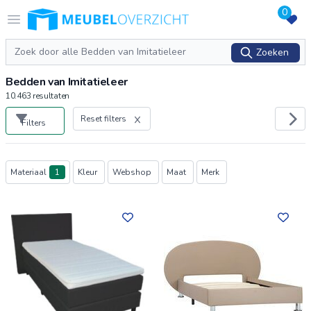
0
Logo Meubeloverzicht.nl
Open menu
Zoeken
Zoeken
Bedden van Imitatieleer
10.463
resultaten
Reset filters
Filters
Producten
Materiaal
1
Kleur
Webshop
Maat
Merk