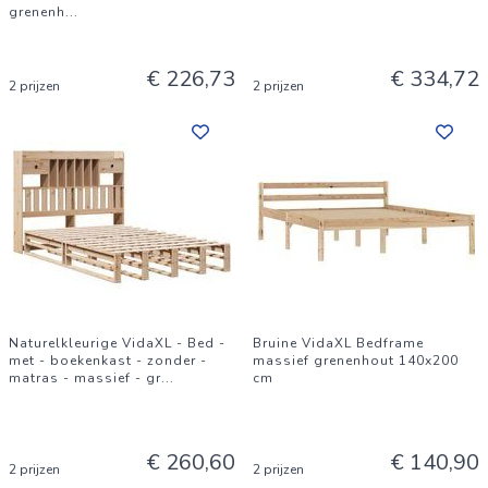
grenenh
...
€ 226,73
€ 334,72
2 prijzen
2 prijzen
Naturelkleurige VidaXL - Bed -
Bruine VidaXL Bedframe
met - boekenkast - zonder -
massief grenenhout 140x200
matras - massief - gr
...
cm
€ 260,60
€ 140,90
2 prijzen
2 prijzen