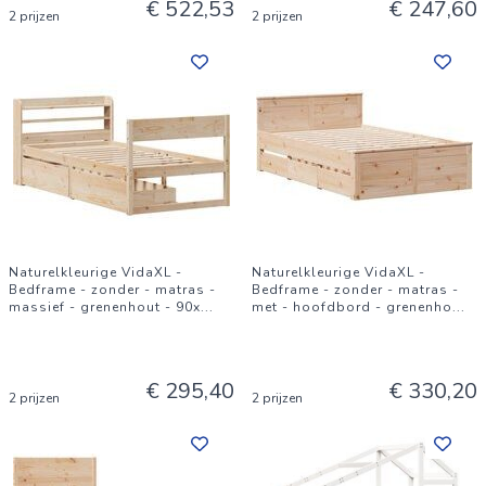
€ 522,53
€ 247,60
2 prijzen
2 prijzen
Naturelkleurige VidaXL -
Naturelkleurige VidaXL -
Bedframe - zonder - matras -
Bedframe - zonder - matras -
massief - grenenhout - 90x
...
met - hoofdbord - grenenho
...
€ 295,40
€ 330,20
2 prijzen
2 prijzen