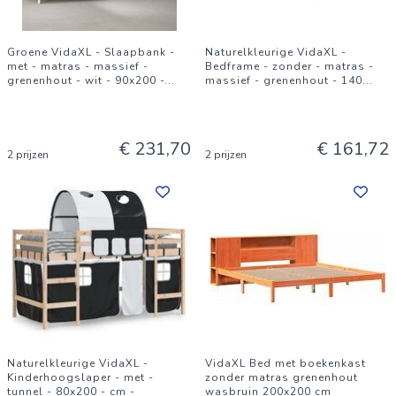
Groene VidaXL - Slaapbank -
Naturelkleurige VidaXL -
met - matras - massief -
Bedframe - zonder - matras -
grenenhout - wit - 90x200 -
...
massief - grenenhout - 140
...
€ 231,70
€ 161,72
2 prijzen
2 prijzen
Naturelkleurige VidaXL -
VidaXL Bed met boekenkast
Kinderhoogslaper - met -
zonder matras grenenhout
tunnel - 80x200 - cm -
wasbruin 200x200 cm