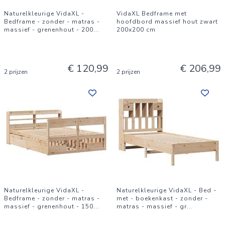
Naturelkleurige VidaXL -
VidaXL Bedframe met
Bedframe - zonder - matras -
hoofdbord massief hout zwart
massief - grenenhout - 200
...
200x200 cm
€ 120,99
€ 206,99
2 prijzen
2 prijzen
Naturelkleurige VidaXL -
Naturelkleurige VidaXL - Bed -
Bedframe - zonder - matras -
met - boekenkast - zonder -
massief - grenenhout - 150
...
matras - massief - gr
...