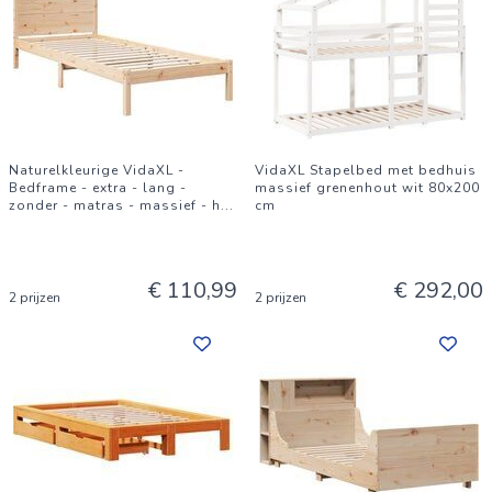
Naturelkleurige VidaXL -
VidaXL Stapelbed met bedhuis
Bedframe - extra - lang -
massief grenenhout wit 80x200
zonder - matras - massief - h
...
cm
€ 110,99
€ 292,00
2 prijzen
2 prijzen