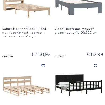
Naturelkleurige VidaXL - Bed -
VidaXL Bedframe massief
met - boekenkast - zonder -
grenenhout grijs 90x200 cm
matras - massief - gr
...
€ 150,93
€ 62,99
2 prijzen
2 prijzen