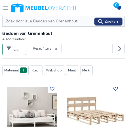
0
Logo Meubeloverzicht.nl
Open menu
Zoeken
Zoeken
Bedden van Grenenhout
4.322
resultaten
Reset filters
Filters
Producten
Materiaal
1
Kleur
Webshop
Maat
Merk