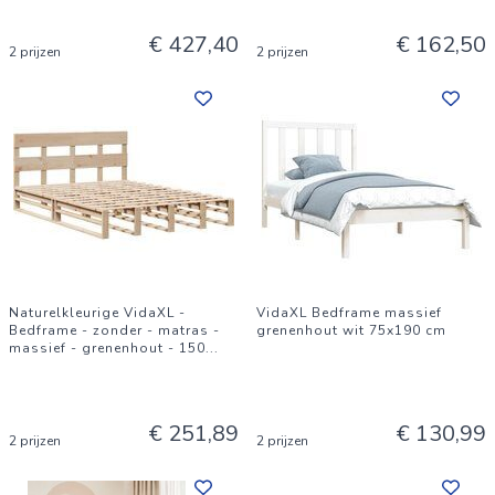
€ 427,40
€ 162,50
2 prijzen
2 prijzen
Naturelkleurige VidaXL -
VidaXL Bedframe massief
Bedframe - zonder - matras -
grenenhout wit 75x190 cm
massief - grenenhout - 150
...
€ 251,89
€ 130,99
2 prijzen
2 prijzen