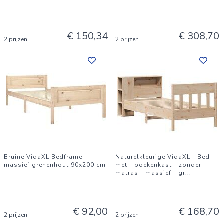
€ 150,34
€ 308,70
2 prijzen
2 prijzen
Bruine VidaXL Bedframe
Naturelkleurige VidaXL - Bed -
massief grenenhout 90x200 cm
met - boekenkast - zonder -
matras - massief - gr
...
€ 92,00
€ 168,70
2 prijzen
2 prijzen