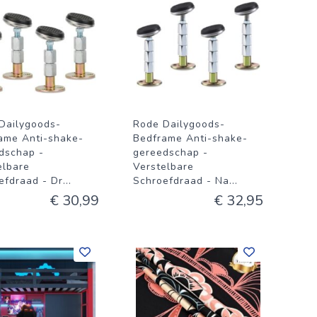
Dailygoods-
Rode Dailygoods-
ame Anti-shake-
Bedframe Anti-shake-
dschap -
gereedschap -
elbare
Verstelbare
efdraad - Dr
...
Schroefdraad - Na
...
€ 30,99
€ 32,95