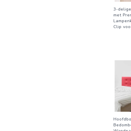
3-delig
met Pre
Lampenk
Clip vo
Hoofdbo
Bedomb
Wandpa