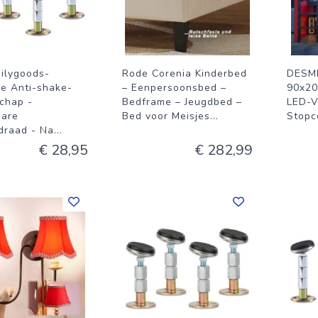
ilygoods-
Rode Corenia Kinderbed
DESMI
e Anti-shake-
– Eenpersoonsbed –
90x20
chap -
Bedframe – Jeugdbed –
LED-V
bare
Bed voor Meisjes
...
Stopc
draad - Na
...
€ 28,95
€ 282,99