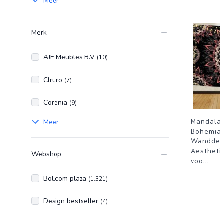
Meer
Merk
AJE Meubles B.V
(10)
Clruro
(7)
Corenia
(9)
Mandala
Meer
Bohemian
Wanddec
Aesthet
Webshop
voo
...
Bol.com plaza
(1.321)
Design bestseller
(4)