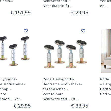
rindin
...
Schroefdraad -
verlic
Nachtkastje St
...
en
...
€ 151,99
€ 29,95
ilygoods-
Rode Dailygoods-
Rode 
e Anti-shake-
Bedframe Anti-shake-
– Een
chap -
gereedschap -
Bedfr
bare
Verstelbare
Bed v
draad - Na
...
Schroefdraad - Dr
...
€ 29,95
€ 33,95