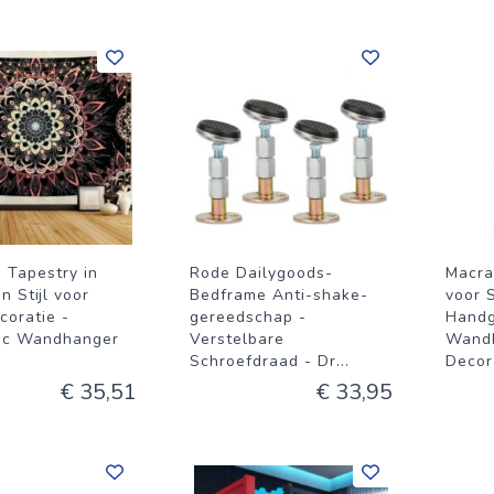
 Tapestry in
Rode Dailygoods-
Macra
 Stijl voor
Bedframe Anti-shake-
voor 
oratie -
gereedschap -
Hand
ic Wandhanger
Verstelbare
Wandh
Schroefdraad - Dr
...
Decor
€ 35,51
€ 33,95