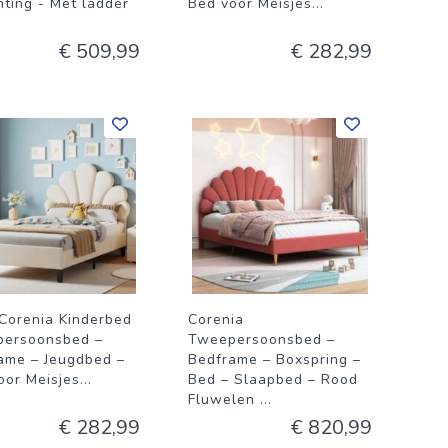
hting - Met ladder
Bed voor Meisjes
...
€ 509,99
€ 282,99
Corenia Kinderbed
Corenia
persoonsbed –
Tweepersoonsbed –
ame – Jeugdbed –
Bedframe – Boxspring –
oor Meisjes
...
Bed – Slaapbed – Rood
Fluwelen
...
€ 282,99
€ 820,99