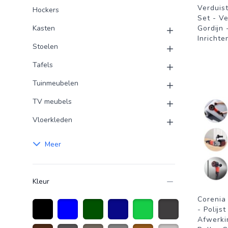
Verduis
Hockers
Set - V
Kasten
Gordijn
Inricht
Stoelen
Tafels
Tuinmeubelen
TV meubels
Vloerkleden
Meer
Kleur
Corenia
- Polijst
Afwerki
Zwart
Blauw
donkergroen
Donkerblauw
Groen
Donkergrijs