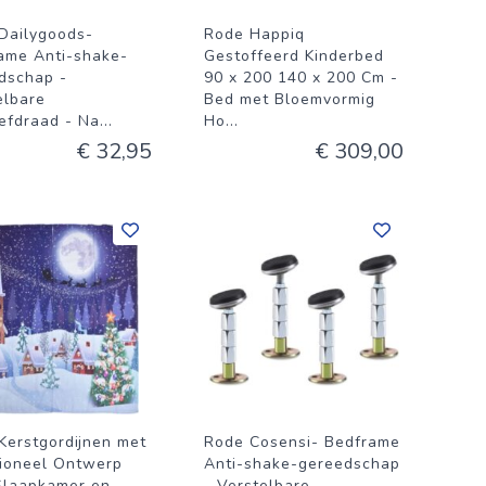
Dailygoods-
Rode Happiq
ame Anti-shake-
Gestoffeerd Kinderbed
dschap -
90 x 200 140 x 200 Cm -
elbare
Bed met Bloemvormig
efdraad - Na
...
Ho
...
€ 32,95
€ 309,00
Kerstgordijnen met
Rode Cosensi- Bedframe
tioneel Ontwerp
Anti-shake-gereedschap
Slaapkamer en
- Verstelbare