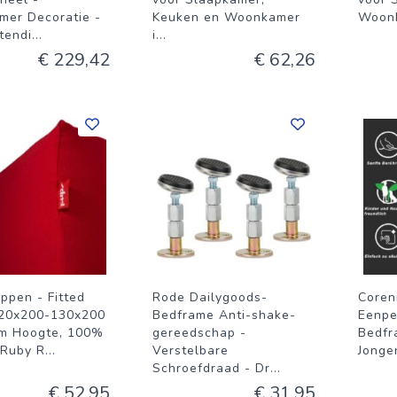
mer Decoratie -
Keuken en Woonkamer
Woonk
tendi
...
i
...
€ 229,42
€ 62,26
ppen - Fitted
Rode Dailygoods-
Coren
20x200-130x200
Bedframe Anti-shake-
Eenpe
cm Hoogte, 100%
gereedschap -
Bedfr
 Ruby R
...
Verstelbare
Jonge
Schroefdraad - Dr
...
€ 52,95
€ 31,95