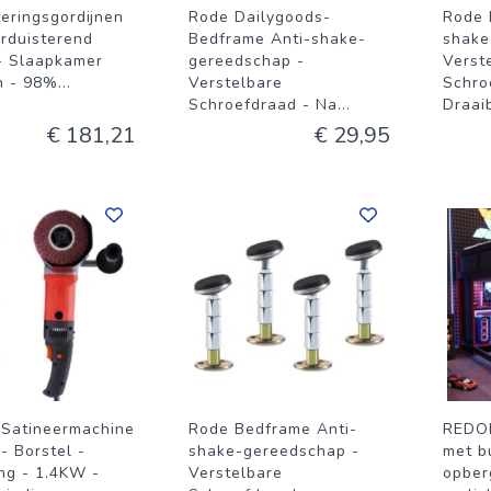
teringsgordijnen
Rode Dailygoods-
Rode 
erduisterend
Bedframe Anti-shake-
shake
 - Slaapkamer
gereedschap -
Verst
en - 98%
...
Verstelbare
Schro
Schroefdraad - Na
...
Draai
€ 181,21
€ 29,95
 Satineermachine
Rode Bedframe Anti-
REDOM
 - Borstel -
shake-gereedschap -
met b
ng - 1.4KW -
Verstelbare
opber