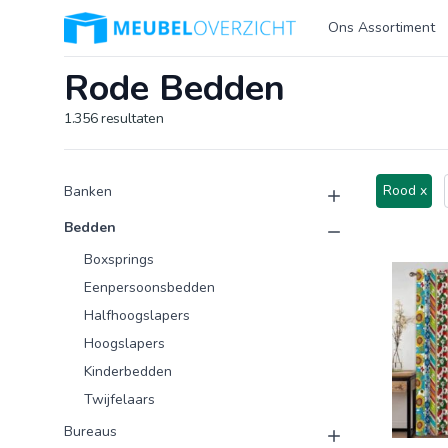
Logo Meubeloverzicht.nl
Ons Assortiment
Rode Bedden
1.356
resultaten
Product categorieën
Producten
Rood x
Banken
Bedden
Boxsprings
Eenpersoonsbedden
Halfhoogslapers
Hoogslapers
Kinderbedden
Twijfelaars
Bureaus