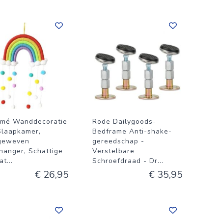
mé Wanddecoratie
Rode Dailygoods-
Slaapkamer,
Bedframe Anti-shake-
geweven
gereedschap -
anger, Schattige
Verstelbare
at
...
Schroefdraad - Dr
...
€ 26,95
€ 35,95