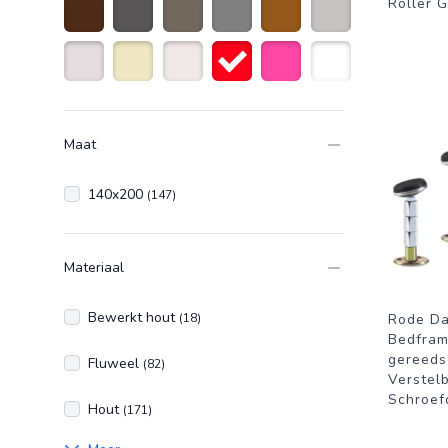
Roller G
Donkerbruin
Antraciet grijs
taupe
Grijs
Bruin
Licht grijs
Creme wit
Beige
Naturelkleur
Rood
Roze
Wit
Maat
140x200
(147)
Materiaal
Bewerkt hout
(18)
Rode Da
Bedfram
gereeds
Fluweel
(82)
Verstel
Schroef
Hout
(171)