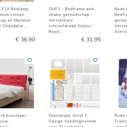
e E14 Bedlamp
ONF3 - Bedframe anti-
Rode 
mium Linnen
shake-gereedschap -
Bedfr
ap en Metalen
Verstelbare
geree
or Chandelie
...
schroefdraad fixator -
Verst
Rood
...
Schro
€ 36,90
€ 31,95
rd Kunstleer -
Feestelijke Acryl T-
Rode 
ouw
Design Voedingsruimte
Tradi
neel -
voor Slaapkamer,
voor 