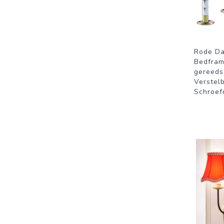
Rode Da
Bedfram
gereeds
Verstel
Schroef