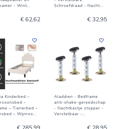
amer - Wint
...
Schroefdraad - Nacht
...
€ 62,62
€ 32,95
ia Kinderbed –
Aladdien - Bedframe
rsoonsbed –
anti-shake-gereedschap
ame – Tienerbed –
- Nachtkastje stopper -
nsbed – Wijnroo
...
Verstelbaar -
...
€ 285,99
€ 28,95