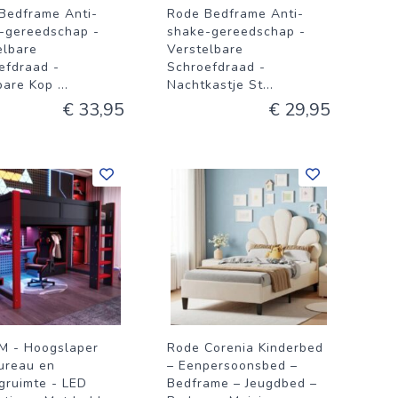
Bedframe Anti-
Rode Bedframe Anti-
-gereedschap -
shake-gereedschap -
elbare
Verstelbare
efdraad -
Schroefdraad -
bare Kop
...
Nachtkastje St
...
€ 33,95
€ 29,95
 - Hoogslaper
Rode Corenia Kinderbed
ureau en
– Eenpersoonsbed –
gruimte - LED
Bedframe – Jeugdbed –