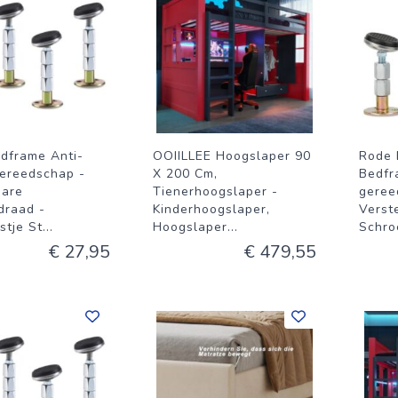
dframe Anti-
OOIILLEE Hoogslaper 90
Rode 
ereedschap -
X 200 Cm,
Bedfr
bare
Tienerhoogslaper -
geree
draad -
Kinderhoogslaper,
Verst
stje St
...
Hoogslaper
...
Schro
€ 27,95
€ 479,55