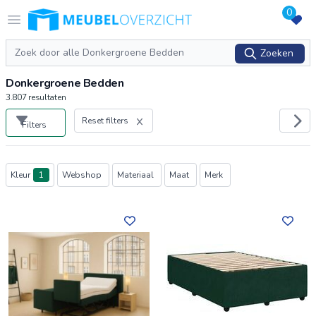
0
Logo Meubeloverzicht.nl
Open menu
Zoeken
Zoeken
Donkergroene Bedden
3.807
resultaten
Reset filters
Filters
Producten
Kleur
1
Webshop
Materiaal
Maat
Merk