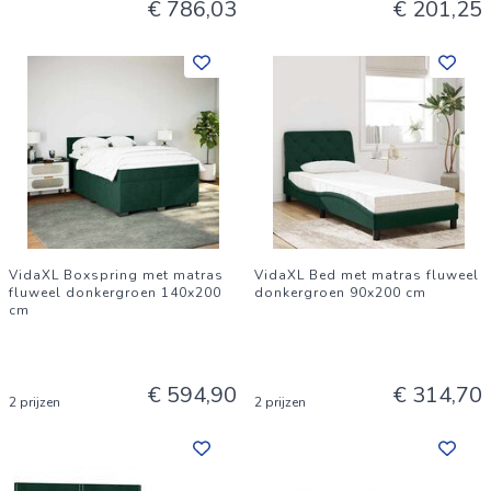
€ 786,03
€ 201,25
VidaXL Boxspring met matras
VidaXL Bed met matras fluweel
fluweel donkergroen 140x200
donkergroen 90x200 cm
cm
€ 594,90
€ 314,70
2 prijzen
2 prijzen