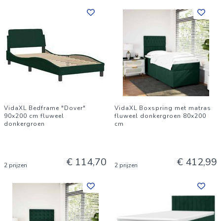
VidaXL Bedframe "Dover"
VidaXL Boxspring met matras
90x200 cm fluweel
fluweel donkergroen 80x200
donkergroen
cm
€ 114,70
€ 412,99
2 prijzen
2 prijzen