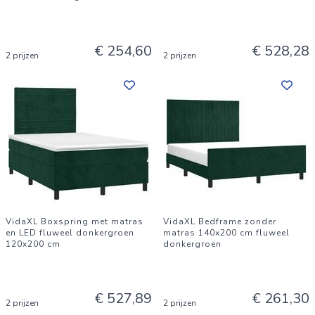
€ 254,60
€ 528,28
2 prijzen
2 prijzen
VidaXL Boxspring met matras
VidaXL Bedframe zonder
en LED fluweel donkergroen
matras 140x200 cm fluweel
120x200 cm
donkergroen
€ 527,89
€ 261,30
2 prijzen
2 prijzen