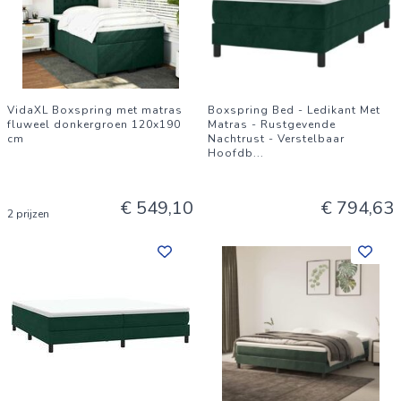
VidaXL Boxspring met matras
Boxspring Bed - Ledikant Met
fluweel donkergroen 120x190
Matras - Rustgevende
cm
Nachtrust - Verstelbaar
Hoofdb
...
€ 549,10
€ 794,63
2 prijzen