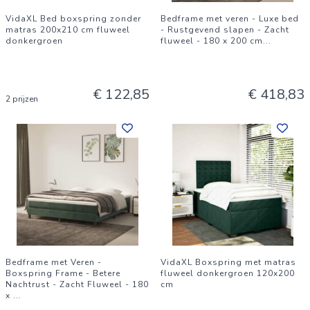
VidaXL Bed boxspring zonder
Bedframe met veren - Luxe bed
matras 200x210 cm fluweel
- Rustgevend slapen - Zacht
donkergroen
fluweel - 180 x 200 cm
...
€ 122,85
€ 418,83
2 prijzen
Bedframe met Veren -
VidaXL Boxspring met matras
Boxspring Frame - Betere
fluweel donkergroen 120x200
Nachtrust - Zacht Fluweel - 180
cm
x
...