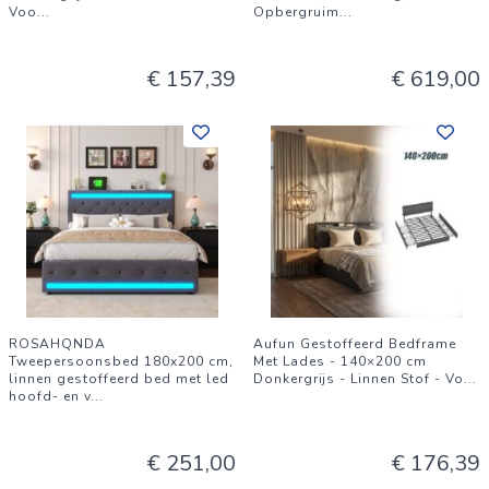
Voo
...
Opbergruim
...
€ 157,39
€ 619,00
ROSAHQNDA
Aufun Gestoffeerd Bedframe
Tweepersoonsbed 180x200 cm,
Met Lades - 140×200 cm
linnen gestoffeerd bed met led
Donkergrijs - Linnen Stof - Vo
...
hoofd- en v
...
€ 251,00
€ 176,39