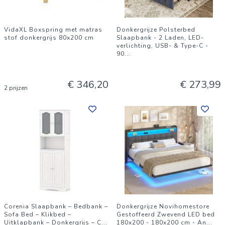
VidaXL Boxspring met matras
Donkergrijze Polsterbed
stof donkergrijs 80x200 cm
Slaapbank - 2 Laden, LED-
verlichting, USB- & Type-C -
90
...
€ 346,20
€ 273,99
2 prijzen
Corenia Slaapbank – Bedbank –
Donkergrijze Novihomestore
Sofa Bed – Klikbed –
Gestoffeerd Zwevend LED bed
Uitklapbank – Donkergrijs – C
...
180x200 - 180x200 cm - An
...