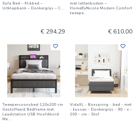
Sofa Bed – Klikbed –
met lattenbodem –
Uitklapbank – Donkergrijs – C
...
HomeByNicole Modern Comfort
tweepe
...
€ 294,29
€ 610,00
Tweepersoonsbed 120x200 cm
VidaXL - Boxspring - bed - met
Gestoffeerd Bedframe met
- kussen - Donkergrijs - 90 - x -
Laadstation USB Hoofdbord
200 - cm - Stof
Me
...