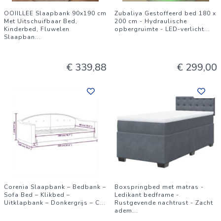
OOIILLEE Slaapbank 90x190 cm
Zubaliya Gestoffeerd bed 180 x
Met Uitschuifbaar Bed,
200 cm - Hydraulische
Kinderbed, Fluwelen
opbergruimte - LED-verlicht
...
Slaapban
...
€ 339,88
€ 299,00
Corenia Slaapbank – Bedbank –
Boxspringbed met matras -
Sofa Bed – Klikbed –
Ledikant bedframe -
Uitklapbank – Donkergrijs – C
...
Rustgevende nachtrust - Zacht
adem
...