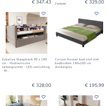
€ 347,43
€ 329,00
2 prijzen
Zubaliya Slaapbank 90 x 190
Corium Houten bed stof met
cm - Hydraulische
bedbodem 140x200 cm
opbergruimte - LED-verlichting
donkergrijs
- M
...
€ 328,00
€ 195,99