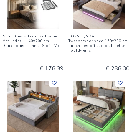
Aufun Gestoffeerd Bedframe
ROSAHQNDA
Met Lades - 140×200 cm
Tweepersoonsbed 160x200 cm,
Donkergrijs - Linnen Stof - Vo
...
linnen gestoffeerd bed met led
hoofd- en v
...
€ 176,39
€ 236,00