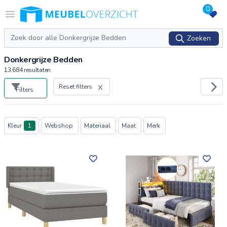
0
Logo Meubeloverzicht.nl
Open menu
Zoeken
Zoeken
Donkergrijze Bedden
13.684
resultaten
Reset filters
Filters
Producten
Kleur
1
Webshop
Materiaal
Maat
Merk