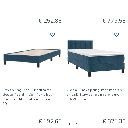
€ 252,83
€ 779,58
Boxspring Bed - Bedframe
VidaXL Boxspring met matras
Gestoffeerd - Comfortabel
en LED fluweel donkerblauw
Slapen - Met Lattenbodem -
80x200 cm
90
...
€ 192,63
€ 325,30
2 prijzen