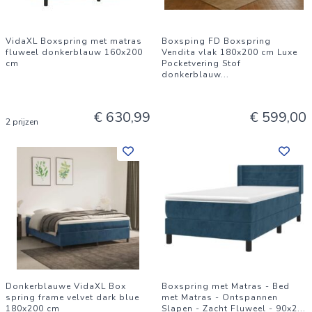
VidaXL Boxspring met matras
Boxsping FD Boxspring
fluweel donkerblauw 160x200
Vendita vlak 180x200 cm Luxe
cm
Pocketvering Stof
donkerblauw
...
€ 630,99
€ 599,00
2 prijzen
Donkerblauwe VidaXL Box
Boxspring met Matras - Bed
spring frame velvet dark blue
met Matras - Ontspannen
180x200 cm
Slapen - Zacht Fluweel - 90x2
...