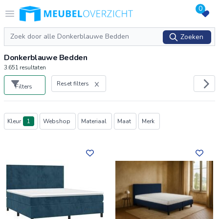
0
Logo Meubeloverzicht.nl
Open menu
Zoeken
Zoeken
Donkerblauwe Bedden
3.651
resultaten
Reset filters
Filters
Producten
Kleur
1
Webshop
Materiaal
Maat
Merk