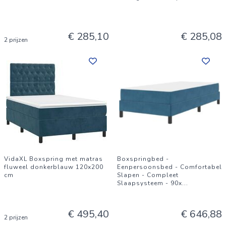
€ 285,10
€ 285,08
2 prijzen
VidaXL Boxspring met matras
Boxspringbed -
fluweel donkerblauw 120x200
Eenpersoonsbed - Comfortabel
cm
Slapen - Compleet
Slaapsysteem - 90x
...
€ 495,40
€ 646,88
2 prijzen