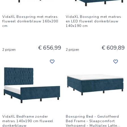
VidaXL Boxspring met matras
VidaXL Boxspring met matras
fluweel donkerblauw 160x200
en LED fluweel donkerblauw
cm
140x190 cm
€ 656,99
€ 609,89
2 prijzen
2 prijzen
VidaXL Bedframe zonder
Boxspring Bed - Gestoffeerd
matras 140x190 cm fluweel
Bed Frame - Slaapcomfort
donkerblauw
Verhogend - Multiplex Latte
...