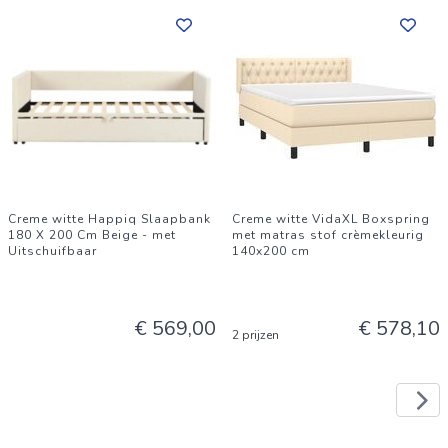
Creme witte Happiq Slaapbank
Creme witte VidaXL Boxspring
180 X 200 Cm Beige - met
met matras stof crèmekleurig
Uitschuifbaar
140x200 cm
€ 569,00
€ 578,10
2 prijzen