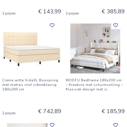
€ 143,99
€ 385,89
2 prijzen
2 prijzen
Creme witte VidaXL Boxspring
MODFU Bedframe 180x200 cm
met matras stof crèmekleurig
– Kraakvrij met schuimvulling –
180x200 cm
Klassiek design met zi
...
€ 742,89
€ 185,99
2 prijzen