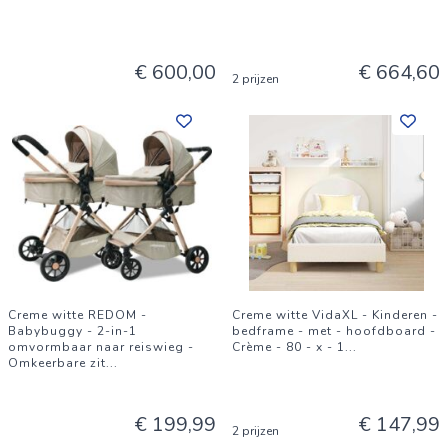
€ 600,00
€ 664,60
2 prijzen
Creme witte REDOM -
Creme witte VidaXL - Kinderen -
Babybuggy - 2-in-1
bedframe - met - hoofdboard -
omvormbaar naar reiswieg -
Crème - 80 - x - 1
...
Omkeerbare zit
...
€ 199,99
€ 147,99
2 prijzen