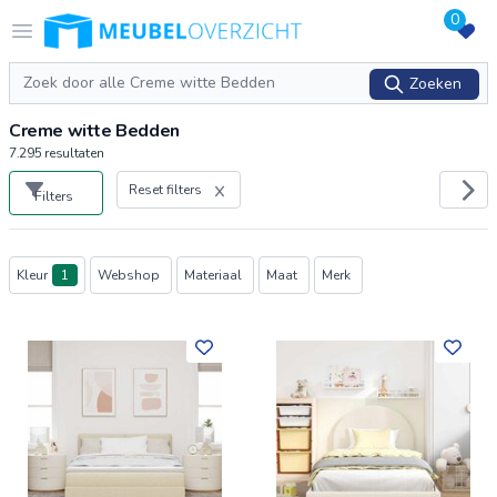
0
Logo Meubeloverzicht.nl
Open menu
Zoeken
Zoeken
Creme witte Bedden
7.295
resultaten
Reset filters
Filters
Producten
Kleur
1
Webshop
Materiaal
Maat
Merk