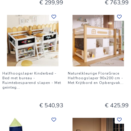
€ 299,99
€ 763,99
Halfhoogslaper Kinderbed -
Naturelkleurige FloraGrace
Bed met bureau -
Halfhoogslaper 90x200 cm -
Ruimtebesparend slapen - Met
Met Krijtbord en Opbergvak
...
geïnteg
...
€ 540,93
€ 425,99