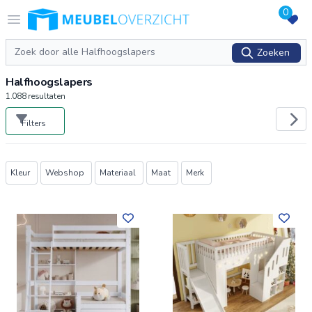
0
Logo Meubeloverzicht.nl
Open menu
Zoeken
Zoeken
Halfhoogslapers
1.088
resultaten
Filters
Producten
Kleur
Webshop
Materiaal
Maat
Merk