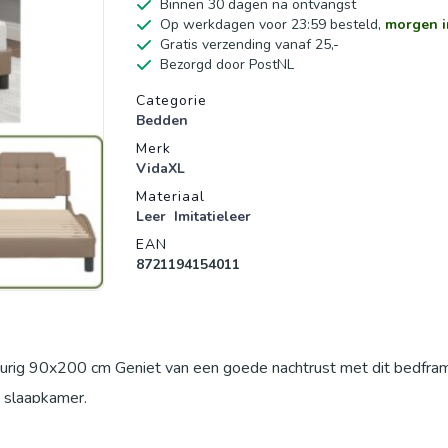
Binnen 30 dagen na ontvangst
Op werkdagen voor 23:59 besteld,
morgen i
Gratis verzending vanaf 25,-
Bezorgd door PostNL
Productgegevens
Categorie
Bedden
Merk
VidaXL
Materiaal
Leer
Imitatieleer
EAN
8721194154011
eurig 90x200 cm Geniet van een goede nachtrust met dit bedfr
 slaapkamer.
 duurzaam materiaal. Het is vlekbestendig, waardoor het gemakke