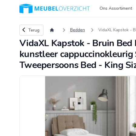
Logo Meubeloverzicht.nl
Ons Assortiment
Terug naar overzicht
Bedden
VidaXL Kapstok - B
Terug
VidaXL Kapstok - Bruin Bed
kunstleer cappuccinokleurig
Tweepersoons Bed - King Si