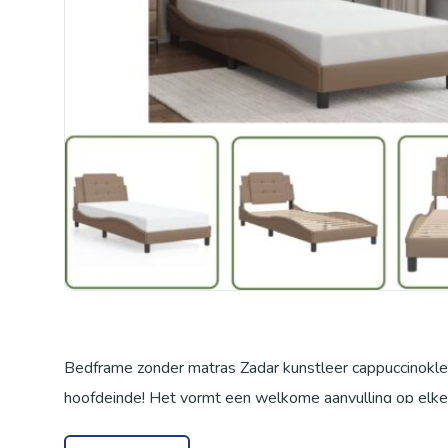
Bedframe zonder matras Zadar kunstleer cappuccinokl
hoofdeinde! Het vormt een welkome aanvulling op elke
Duurzaam kunstleer: hoogwaardig kunstleer is een zeer