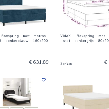
n, 20% polyester), metaal, multiplex, massief grenenhout en bew
t inbegrepen)
 Boxspring - met - matras
VidaXL - Boxspring - met -
el - donkerblauw - 160x200
- stof - donkergrijs - 80x2
n, 20% polyester)
€ 631,89
€
2 prijzen