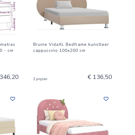
erkt hout
 matras
Bruine VidaXL Bedframe kunstleer
00 - cm
cappuccino 100x200 cm
 346,20
€ 136,50
2 prijzen