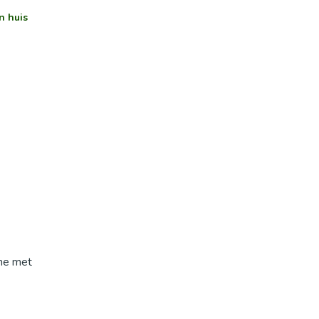
n huis
ame met
lijk