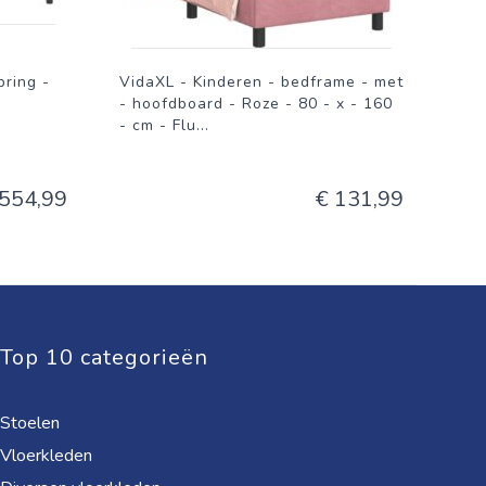
ring -
VidaXL - Kinderen - bedframe - met
- hoofdboard - Roze - 80 - x - 160
svol is
- cm - Flu
...
elal de
ezier met
 554,99
€ 131,99
ice!
geleverd
Top 10 categorieën
ren aan
Stoelen
Vloerkleden