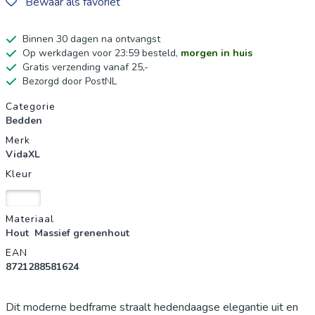
Bewaar als favoriet
Binnen 30 dagen na ontvangst
Op werkdagen voor 23:59 besteld,
morgen in huis
Gratis verzending vanaf 25,-
Bezorgd door PostNL
Productgegevens
Categorie
Bedden
Merk
VidaXL
Kleur
Wit
Materiaal
Hout
Massief grenenhout
EAN
8721288581624
Dit moderne bedframe straalt hedendaagse elegantie uit en