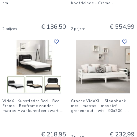
cm
hoofdeinde - Crème -
...
€ 136,50
€ 554,99
2 prijzen
2 prijzen
VidaXL Kunstleder Bed - Bed
Groene VidaXL - Slaapbank -
Frame - Bedframe zonder
met - matras - massief -
matras Hvar kunstleer zwart
...
grenenhout - wit - 90x200 -
...
€ 218,95
€ 232,99
2 prijzen