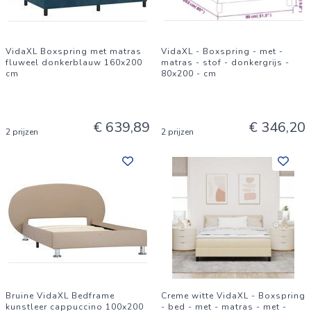
Framemateriaal: Massief grenenhout
Totale afmetingen: 225,5 x 165,5 x 69,5 cm (L x B x H)
VidaXL Boxspring met matras
VidaXL - Boxspring - met -
Maximaal gewicht: 200 kg
fluweel donkerblauw 160x200
matras - stof - donkergrijs -
cm
80x200 - cm
Max aantal mensen: 2
Duurzaam
Met lattenbodem
€ 639,89
€ 346,20
2 prijzen
2 prijzen
Met hoofdeinde
Montage vereist: Ja
Aflevering:
1 x Bed Frame
EAN: 8721288581624
SKU: 869783
Brand: vidaXL
Bruine VidaXL Bedframe
Creme witte VidaXL - Boxspring
kunstleer cappuccino 100x200
- bed - met - matras - met -