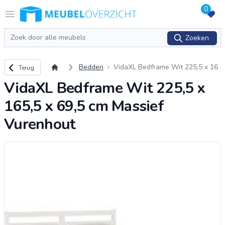
0
Logo Meubeloverzicht.nl
Open menu
Zoeken
Zoeken
Terug naar overzicht
Bedden
VidaXL Bedframe Wit 225,5 x 16
Terug
5,5 x 69,5 cm Massief Vurenhout
VidaXL Bedframe Wit 225,5 x
165,5 x 69,5 cm Massief
Vurenhout