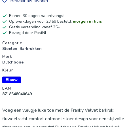
Bewaar als favoriet
Binnen 30 dagen na ontvangst
Op werkdagen voor 23:59 besteld,
morgen in huis
Gratis verzending vanaf 25,-
Bezorgd door PostNL
Productgegevens
Categorie
Stoelen
Barkrukken
Merk
Dutchbone
Kleur
Blauw
EAN
8718548040649
Voeg een vleugje luxe toe met de Franky Velvet barkruk:
fluweelzacht comfort ontmoet stoer design voor een stijlvolle