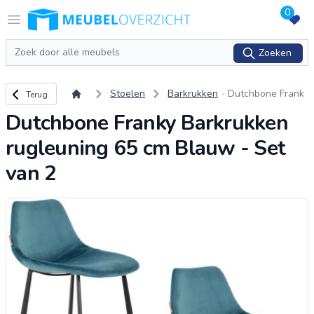
0
Logo Meubeloverzicht.nl
Open menu
Zoeken
Zoeken
Terug naar overzicht
Stoelen
Barkrukken
Dutchbone Frank
Terug
y Barkrukken rugl
Dutchbone Franky Barkrukken
euning 65 cm Bla
uw - Set van 2
rugleuning 65 cm Blauw - Set
van 2