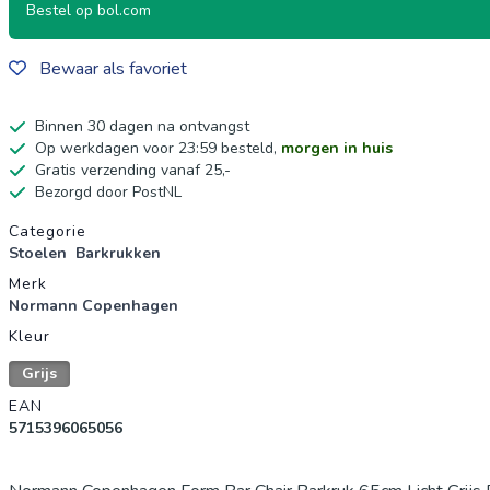
Bestel op bol.com
Bewaar als favoriet
Binnen 30 dagen na ontvangst
Op werkdagen voor 23:59 besteld,
morgen in huis
Gratis verzending vanaf 25,-
Bezorgd door PostNL
Productgegevens
Categorie
Stoelen
Barkrukken
Merk
Normann Copenhagen
Kleur
Grijs
EAN
5715396065056