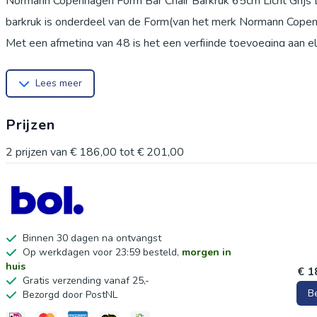
Normann Copenhagen Form Bar Chair Barkruk 65cm Licht Grijs
barkruk is onderdeel van de Form(van het merk Normann Copen
Met een afmeting van 48 is het een verfijnde toevoeging aan e
ruimte. Daarnaast past deze barkruk met de kleur grijs goed in 
Lees meer
woonstijl Modern.
Ontworpen in Denemarken door Simon Legald.
Prijzen
Stevig gemaakt van PP (kunststof)
De barkruk is voor binnen.
2
prijzen van
€ 186,00
tot
€ 201,00
Onderstel gemaakt van Metaal
Binnen 30 dagen na ontvangst
Op werkdagen voor 23:59 besteld,
morgen in
huis
€ 1
Gratis verzending vanaf 25,-
B
Bezorgd door PostNL