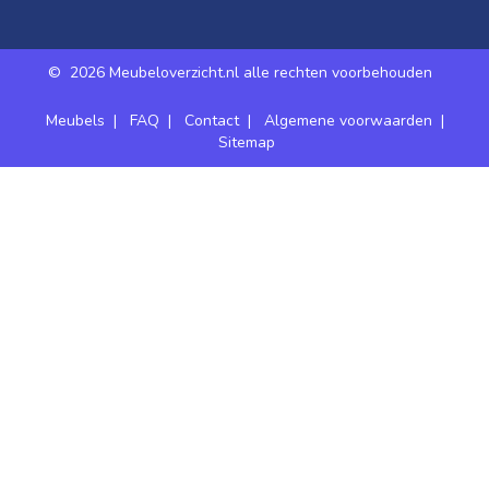
©
2026 Meubeloverzicht.nl alle rechten voorbehouden
Meubels
|
FAQ
|
Contact
|
Algemene voorwaarden
|
Sitemap