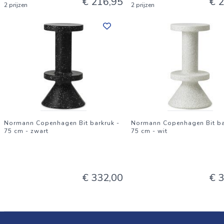
€ 216,95
€ 
2 prijzen
2 prijzen
Normann Copenhagen Bit barkruk -
Normann Copenhagen Bit ba
75 cm - zwart
75 cm - wit
€ 332,00
€ 