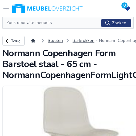
0
Logo Meubeloverzicht.nl
Open menu
Zoeken
Zoeken
Terug naar overzicht
Stoelen
Barkrukken
Normann Copenhag
Terug
m Barstoel staal -
Normann Copenhagen Form
NormannCopenhag
LightGrey
Barstoel staal - 65 cm -
NormannCopenhagenFormLight