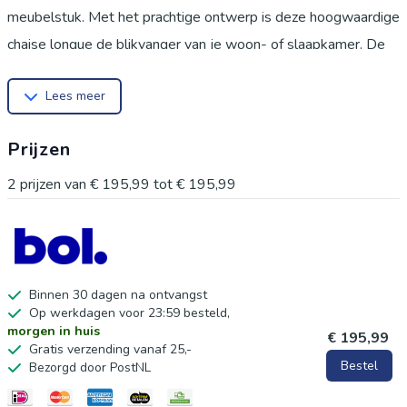
meubelstuk. Met het prachtige ontwerp is deze hoogwaardige
chaise longue de blikvanger van je woon- of slaapkamer. De
dik gevoerde zitting, rug- en armleuningen zorgen ervoor dat
Lees meer
hij erg comfortabel is en de massief houten poten dragen bij
aan de stevige constructie. Onze volledig gevoerde chaise
Prijzen
longue is een luxe aanvulling op je woonkamerinterieur!
Kleur: wit
2
prijzen van
€ 195,99
tot
€ 195,99
Materiaal: houten frame en kunstleren bekleding
Totale afmetingen: 104 x 51 x 69,5 cm (L x B x h)
Breedte zitting: 83 cm
Diepte zitting: 47 cm
Binnen 30 dagen na ontvangst
Op werkdagen voor 23:59 besteld,
Zithoogte vanaf de grond: 37 cm
morgen in huis
€ 195,99
Hoogte rugleuning: 34 cm
Gratis verzending vanaf 25,-
Bestel
Bezorgd door PostNL
Hoogte poten: 20 cm
Materiaal: Katoen: 10%, Polyester: 10%, PVC: 80%