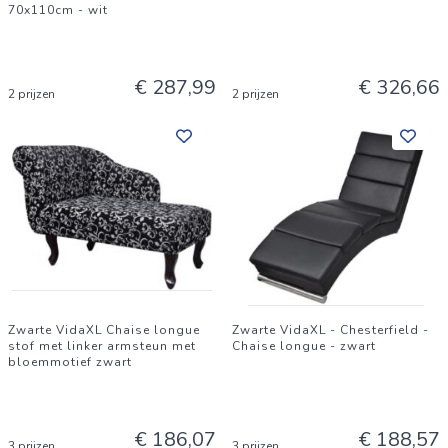
70x110cm - wit
€ 287,99
€ 326,66
2 prijzen
2 prijzen
Zwarte VidaXL Chaise longue
Zwarte VidaXL - Chesterfield -
stof met linker armsteun met
Chaise longue - zwart
bloemmotief zwart
€ 186,07
€ 188,57
3 prijzen
3 prijzen