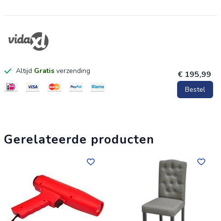
Maximaal 110 kg per zitting. Wees je bewust van het risisco
van open vuur en andere warmtebronnen in de nabijheid van
het product.
Altijd
Gratis
verzending
€ 195,99
Bestel
Gerelateerde producten