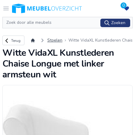
0
Logo Meubeloverzicht.nl
Open menu
Zoeken
Zoeken
Terug naar overzicht
Stoelen
Witte VidaXL Kunstlederen Chais
Terug
e Longue met linker armsteun wi
Witte VidaXL Kunstlederen
t
Chaise Longue met linker
armsteun wit