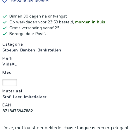
Bewaar als favoriet
Binnen 30 dagen na ontvangst
Op werkdagen voor 23:59 besteld,
morgen in huis
Gratis verzending vanaf 25,-
Bezorgd door PostNL
Productgegevens
Categorie
Stoelen
Banken
Bankstellen
Merk
VidaXL
Kleur
Wit
Materiaal
Stof
Leer
Imitatieleer
EAN
8718475947882
Deze, met kunstleer beklede, chaise longue is een erg elegant