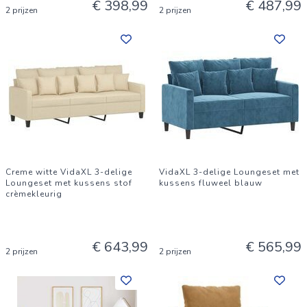
€ 398,99
€ 487,99
2 prijzen
2 prijzen
Creme witte VidaXL 3-delige
VidaXL 3-delige Loungeset met
Loungeset met kussens stof
kussens fluweel blauw
crèmekleurig
€ 643,99
€ 565,99
2 prijzen
2 prijzen