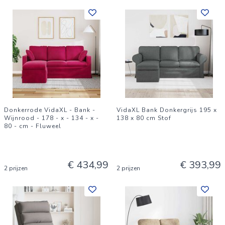
Donkerrode VidaXL - Bank -
VidaXL Bank Donkergrijs 195 x
Wijnrood - 178 - x - 134 - x -
138 x 80 cm Stof
80 - cm - Fluweel
€ 434,99
€ 393,99
2 prijzen
2 prijzen