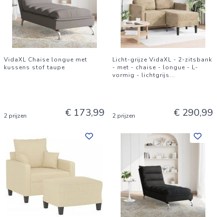
VidaXL Chaise longue met
Licht-grijze VidaXL - 2-zitsbank
kussens stof taupe
- met - chaise - longue - L-
vormig - lichtgrijs
...
€ 173,99
€ 290,99
2 prijzen
2 prijzen