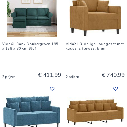
VidaXL Bank Donkergroen 195
VidaXL 3-delige Loungeset met
x 138 x 80 cm Stof
kussens fluweel bruin
€ 411,99
€ 740,99
2 prijzen
2 prijzen