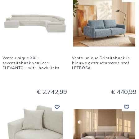
Vente-unique XXL
Vente-unique Driezitsbank in
zevenzitsbank van leer
blauwe gestructureerde stof
ELEVANTO - wit - hoek links
LETROSA
€ 2.742,99
€ 440,99