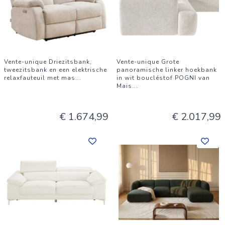
Vente-unique Driezitsbank,
Vente-unique Grote
tweezitsbank en een elektrische
panoramische linker hoekbank
relaxfauteuil met mas
...
in wit boucléstof POGNI van
Mais
...
€ 1.674,99
€ 2.017,99