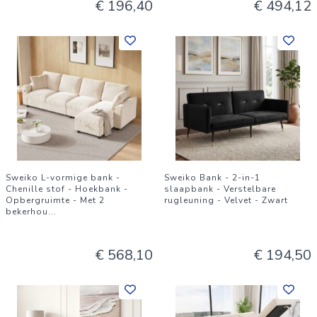
€ 196,40
€ 494,12
Sweiko L-vormige bank -
Sweiko Bank - 2-in-1
Chenille stof - Hoekbank -
slaapbank - Verstelbare
Opbergruimte - Met 2
rugleuning - Velvet - Zwart
bekerhou
...
€ 568,10
€ 194,50