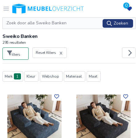
0
Logo Meubeloverzicht.nl
Open menu
Zoeken
Zoeken
Sweiko Banken
295
resultaten
Reset filters
Filters
Producten
Merk
1
Kleur
Webshop
Materiaal
Maat