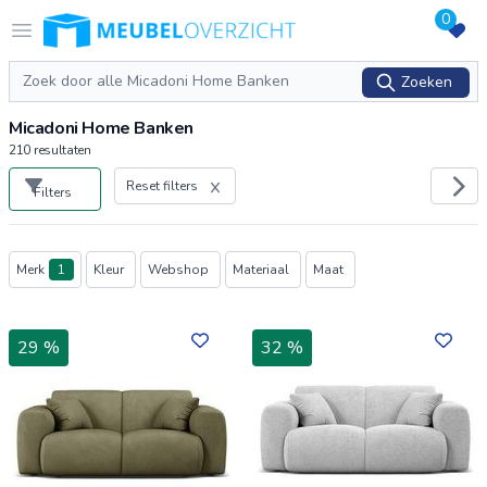
0
Logo Meubeloverzicht.nl
Open menu
Zoeken
Zoeken
Micadoni Home Banken
210
resultaten
Reset filters
Filters
Producten
Merk
1
Kleur
Webshop
Materiaal
Maat
29 %
32 %