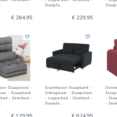
...
Slaapfa
...
Slaap
€ 284,95
€ 229,95
son Slaapstoel -
GranMaison Slaapbank -
Donke
baar - Slaapbank
Uitklapbaar - Slaapstoel
Slaap
rbed - Zetelbed -
- Logeerbed - Zetelbed -
- Sla
...
Slaapfa
...
- Zet
€ 129,95
€ 624,95