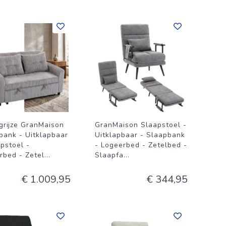
-grijze GranMaison
GranMaison Slaapstoel -
bank - Uitklapbaar
Uitklapbaar - Slaapbank
apstoel -
- Logeerbed - Zetelbed -
rbed - Zetel
...
Slaapfa
...
€ 1.009,95
€ 344,95