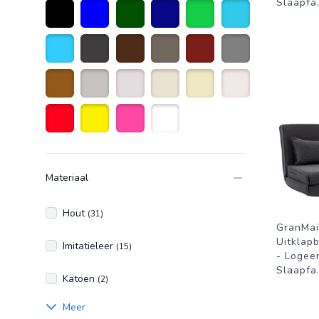
Slaapfa
Zwart
Blauw
donkergroen
Donkerblauw
Groen
Turquoise
Lichtblauw
Donkergrijs
Donkerbruin
taupe
Donkerrood
Grijs
Bruin
Licht grijs
Creme wit
Gebroken Wit
Beige
Naturelkleur
Rood
Geel
Roze
Wit
Materiaal
Hout
(31)
GranMai
Uitklap
Imitatieleer
(15)
- Logee
Slaapfa
Katoen
(2)
Meer