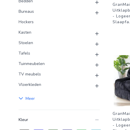
Bedden
GranMai
Uitklap
Bureaus
- Logee
Hockers
Slaapfa
Kasten
Stoelen
Tafels
Tuinmeubelen
TV meubels
Vloerkleden
Meer
GranMai
Uitklap
Kleur
- Logee