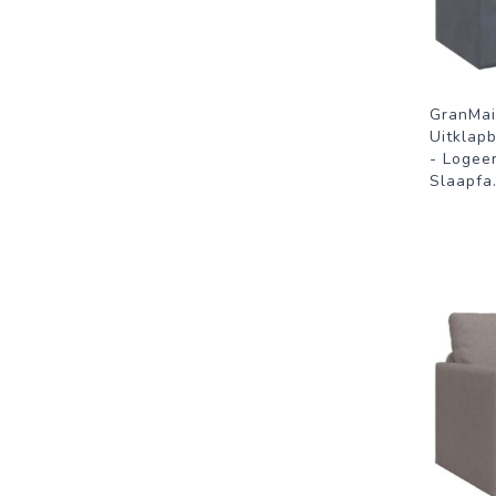
GranMai
Uitklap
- Logee
Slaapfa