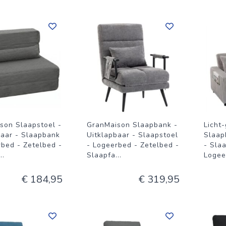
son Slaapstoel -
GranMaison Slaapbank -
Licht
baar - Slaapbank
Uitklapbaar - Slaapstoel
Slaap
rbed - Zetelbed -
- Logeerbed - Zetelbed -
- Sla
...
Slaapfa
...
Logee
€ 184,95
€ 319,95