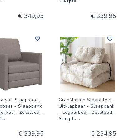
l
...
Slaapfa
...
€ 349,95
€ 339,95
aison Slaapstoel -
GranMaison Slaapstoel -
apbaar - Slaapbank
Uitklapbaar - Slaapbank
eerbed - Zetelbed -
- Logeerbed - Zetelbed -
fa
...
Slaapfa
...
€ 339,95
€ 234,95