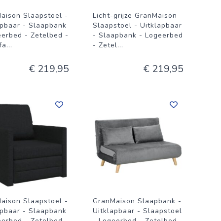
aison Slaapstoel -
Licht-grijze GranMaison
apbaar - Slaapbank
Slaapstoel - Uitklapbaar
eerbed - Zetelbed -
- Slaapbank - Logeerbed
fa
...
- Zetel
...
€ 219,95
€ 219,95
aison Slaapstoel -
GranMaison Slaapbank -
apbaar - Slaapbank
Uitklapbaar - Slaapstoel
eerbed - Zetelbed -
- Logeerbed - Zetelbed -