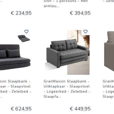
...
Stof - 1 persoons - Met
- Zete
armleu
...
€ 234,95
€ 394,95
son Slaapbank -
GranMaison Slaapbank -
GranM
baar - Slaapstoel
Uitklapbaar - Slaapstoel
Uitkl
rbed - Zetelbed -
- Logeerbed - Zetelbed -
- Log
...
Slaapfa
...
Slaap
€ 624,95
€ 449,95