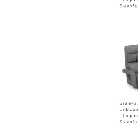
Slaapfa
GranMai
Uitklap
- Logee
Slaapfa