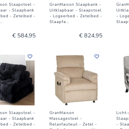
son Slaapstoel -
GranMaison Slaapbank -
GranM
baar - Slaapbank
Uitklapbaar - Slaapstoel
Uitkl
rbed - Zetelbed -
- Logeerbed - Zetelbed -
- Log
...
Slaapfa
...
Slaap
€ 584,95
€ 824,95
son Slaapstoel -
GranMaison
Licht
baar - Slaapbank
Massagestoel -
Slaap
rbed - Zetelbed -
Relaxfauteuil - Zetel -
- Sla