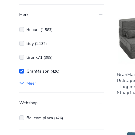
Merk
Beliani
(1.583)
Boy
(1.132)
Bronx71
(398)
GranMaison
(426)
GranMai
Uitklap
Meer
- Logee
Slaapfa
Webshop
Bol.com plaza
(426)