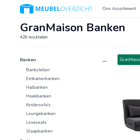
Logo Meubeloverzicht.nl
Ons Assortiment
GranMaison Banken
426
resultaten
Product categorieën
Producten
GranMais
Banken
Bankstellen
Eetkamerbanken
Halbanken
Hoekbanken
Kindersofa's
Loungebanken
Loveseats
Slaapbanken