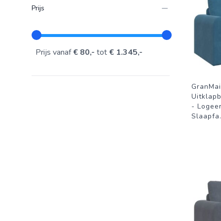
Prijs
Prijs vanaf
€ 80,-
tot
€ 1.345,-
GranMai
Uitklap
- Logee
Slaapfa