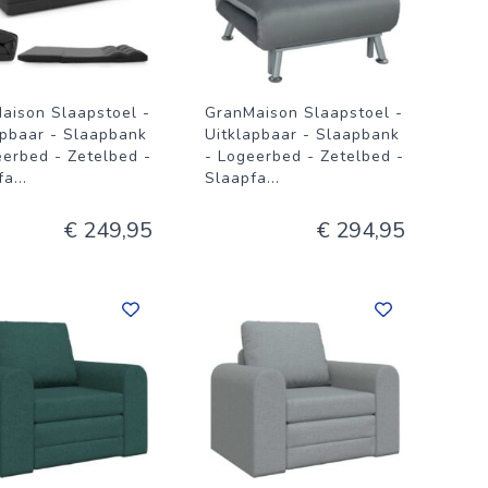
aison Slaapstoel -
GranMaison Slaapstoel -
apbaar - Slaapbank
Uitklapbaar - Slaapbank
eerbed - Zetelbed -
- Logeerbed - Zetelbed -
fa
...
Slaapfa
...
€ 249,95
€ 294,95