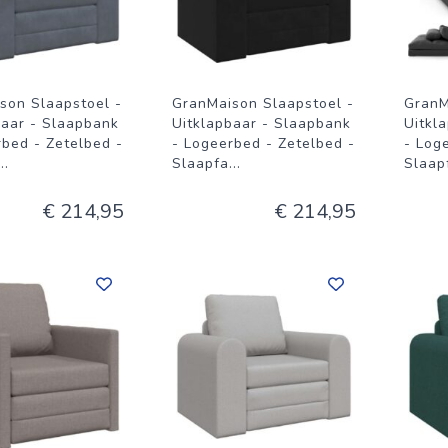
son Slaapstoel -
GranMaison Slaapstoel -
GranM
baar - Slaapbank
Uitklapbaar - Slaapbank
Uitkl
rbed - Zetelbed -
- Logeerbed - Zetelbed -
- Log
...
Slaapfa
...
Slaap
€ 214,95
€ 214,95