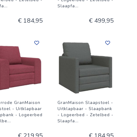
fa
...
Slaapfa
...
€ 184,95
€ 499,95
rrode GranMaison
GranMaison Slaapstoel -
stoel - Uitklapbaar
Uitklapbaar - Slaapbank
apbank - Logeerbed
- Logeerbed - Zetelbed -
elbe
...
Slaapfa
...
€ 219,95
€ 184,95