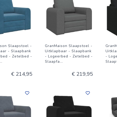
son Slaapstoel -
GranMaison Slaapstoel -
GranM
baar - Slaapbank
Uitklapbaar - Slaapbank
Uitkl
rbed - Zetelbed -
- Logeerbed - Zetelbed -
- Log
...
Slaapfa
...
Slaap
€ 214,95
€ 219,95