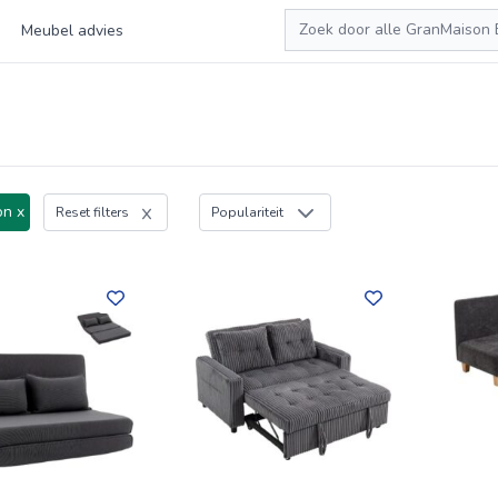
Zoeken
Meubel advies
on x
Reset filters
Populariteit