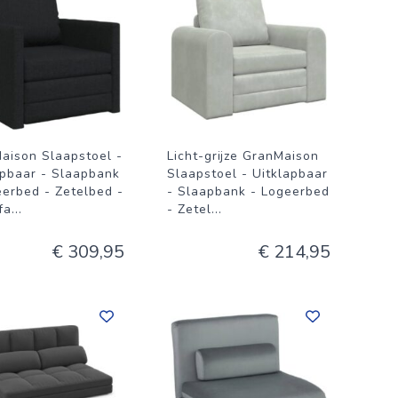
aison Slaapstoel -
Licht-grijze GranMaison
apbaar - Slaapbank
Slaapstoel - Uitklapbaar
eerbed - Zetelbed -
- Slaapbank - Logeerbed
fa
...
- Zetel
...
€ 309,95
€ 214,95