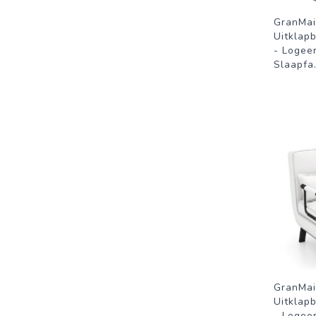
GranMai
Uitklap
- Logee
Slaapfa
GranMai
Uitklap
- Logee