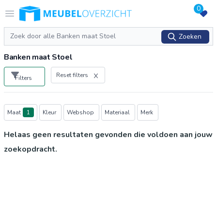
0
Logo Meubeloverzicht.nl
Open menu
Zoeken
Zoeken
Banken maat Stoel
Reset filters
Filters
Producten
Maat
1
Kleur
Webshop
Materiaal
Merk
Helaas geen resultaten gevonden die voldoen aan jouw
zoekopdracht.