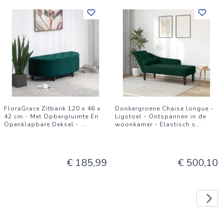
FloraGrace Zitbank 120 x 46 x
Donkergroene Chaise longue -
42 cm - Met Opbergruimte En
Ligstoel - Ontspannen in de
Openklapbare Deksel -
...
woonkamer - Elastisch s
...
€ 185,99
€ 500,10