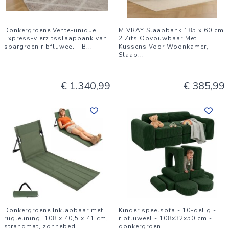
Donkergroene Vente-unique
MIVRAY Slaapbank 185 x 60 cm
Express-vierzitsslaapbank van
2 Zits Opvouwbaar Met
spargroen ribfluweel - B
...
Kussens Voor Woonkamer,
Slaap
...
€ 1.340,99
€ 385,99
Donkergroene Inklapbaar met
Kinder speelsofa - 10-delig -
rugleuning, 108 x 40,5 x 41 cm,
ribfluweel - 108x32x50 cm -
strandmat, zonnebed
donkergroen