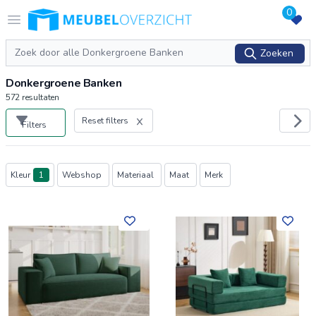
0
Logo Meubeloverzicht.nl
Open menu
Zoeken
Zoeken
Donkergroene Banken
572
resultaten
Reset filters
Filters
Producten
Kleur
1
Webshop
Materiaal
Maat
Merk