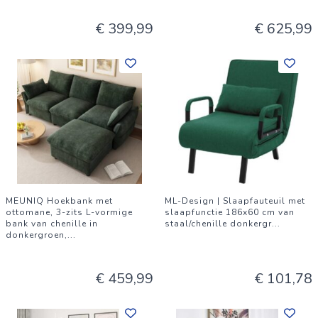
€ 399,99
€ 625,99
MEUNIQ Hoekbank met
ML-Design | Slaapfauteuil met
ottomane, 3-zits L-vormige
slaapfunctie 186x60 cm van
bank van chenille in
staal/chenille donkergr
...
donkergroen,
...
€ 459,99
€ 101,78