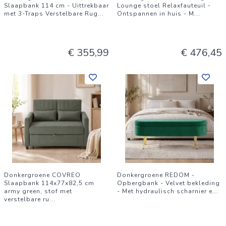
Slaapbank 114 cm - Uittrekbaar
Lounge stoel Relaxfauteuil -
met 3-Traps Verstelbare Rug
...
Ontspannen in huis - M
...
€ 355,99
€ 476,45
Donkergroene COVREO
Donkergroene REDOM -
Slaapbank 114x77x82,5 cm
Opbergbank - Velvet bekleding
army green, stof met
- Met hydraulisch scharnier e
...
verstelbare ru
...