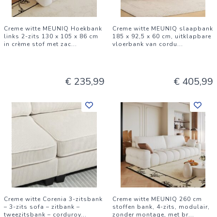
Creme witte MEUNIQ Hoekbank
Creme witte MEUNIQ slaapbank
links 2-zits 130 x 105 x 86 cm
185 x 92,5 x 60 cm, uitklapbare
in crème stof met zac
...
vloerbank van cordu
...
€ 235,99
€ 405,99
Creme witte Corenia 3-zitsbank
Creme witte MEUNIQ 260 cm
– 3-zits sofa – zitbank –
stoffen bank, 4-zits, modulair,
tweezitsbank – corduroy
...
zonder montage, met br
...