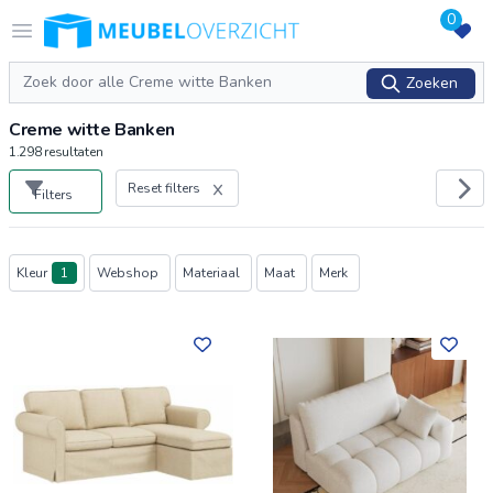
0
Logo Meubeloverzicht.nl
Open menu
Zoeken
Zoeken
Creme witte Banken
1.298
resultaten
Reset filters
Filters
Producten
Kleur
1
Webshop
Materiaal
Maat
Merk