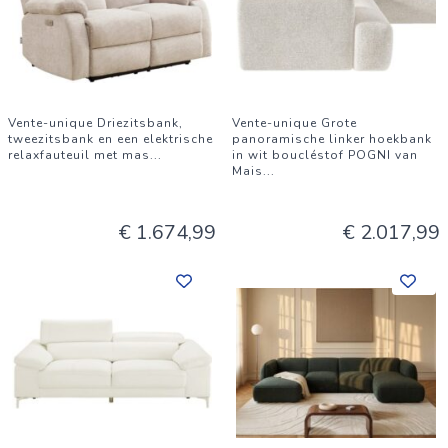
Vente-unique Driezitsbank,
Vente-unique Grote
tweezitsbank en een elektrische
panoramische linker hoekbank
relaxfauteuil met mas
...
in wit boucléstof POGNI van
Mais
...
€ 1.674,99
€ 2.017,99