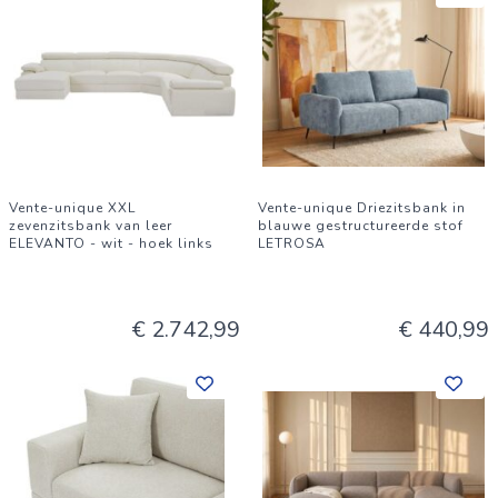
Vente-unique XXL
Vente-unique Driezitsbank in
zevenzitsbank van leer
blauwe gestructureerde stof
ELEVANTO - wit - hoek links
LETROSA
€ 2.742,99
€ 440,99