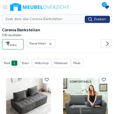
0
Logo Meubeloverzicht.nl
Open menu
Zoeken
Zoeken
Corenia Bankstellen
530
resultaten
Reset filters
Filters
Producten
Merk
1
Kleur
Webshop
Materiaal
Maat