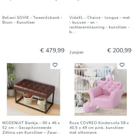
Beliani SOVIK - Tweezitsbank -
VidaXL - Chaise - longue - met
Bruin - Kunstleer
- kussen - en -
rechterarmleuning - kunstleer -
b
...
€ 479,99
€ 200,99
2 prijzen
MODENUIT Bankje – 90 x 46 x
Roze COVREO Kindersofa 58 x
52 cm – Gecapitonneerde
40,5 x 49 cm pink, kunstleer
Zitting van Kunstleer – Zwar
...
met ottomane