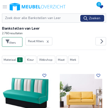
0
Logo Meubeloverzicht.nl
Open menu
Zoeken
Zoeken
Bankstellen van Leer
2.760
resultaten
Reset filters
Filters
Producten
Materiaal
1
Kleur
Webshop
Maat
Merk