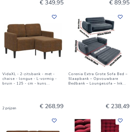
€ 349,95
€ 89,95
VidaXL - 2-zitsbank - met -
Corenia Extra Grote Sofa Bed –
chaise - longue - L-vormig -
Slaapbank – Opvouwbare
bruin - 125 - cm - kuns
...
Bedbank – Loungesofa – Ink
...
€ 268,99
€ 238,49
2 prijzen