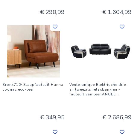
€ 290,99
€ 1.604,99
Bronx71® Slaapfauteuil Hanna
Vente-unique Elektrische drie-
cognac eco-leer
en tweezits relaxbank en -
fauteuil van leer ANGEL
...
€ 349,95
€ 2.686,99