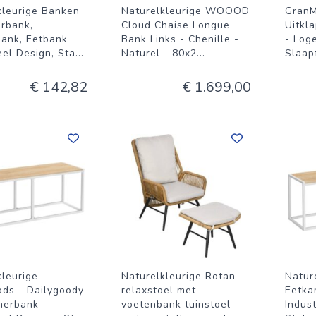
kleurige Banken
Naturelkleurige WOOOD
GranM
rbank,
Cloud Chaise Longue
Uitkl
ank, Eetbank
Bank Links - Chenille -
- Log
eel Design, Sta
...
Naturel - 80x2
...
Slaap
€ 142,82
€ 1.699,00
kleurige
Naturelkleurige Rotan
Natur
ods - Dailygoody
relaxstoel met
Eetka
merbank -
voetenbank tuinstoel
Indust