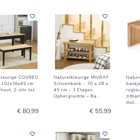
kleurige COVREO
Naturelkleurige MIVRAY
Natur
 102x36x45 cm
Schoenbank – 70 x 28 x
bankj
 hout, 2-zits tot
45 cm – 3 Etages
rugle
Opbergruimte – Ba
...
zitba
mul
...
€ 80,99
€ 55,99