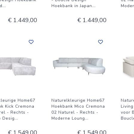
nd
...
Hoekbank in Japan
...
Moder
€ 1.449,00
€ 1.449,00
kleurige Home67
Naturelkleurige Home67
Natur
k Kick Cremona
Hoekbank Mico Cremona
Livin
el - Rechts -
02 Naturel - Rechts -
voor 
 Desig
...
Moderne Loung
...
Boucl
€ 1.549,00
€ 1.549,00