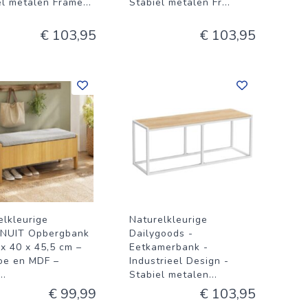
el metalen Frame
...
Stabiel metalen Fr
...
€ 103,95
€ 103,95
elkleurige
Naturelkleurige
NUIT Opbergbank
Dailygoods -
 x 40 x 45,5 cm –
Eetkamerbank -
e en MDF –
Industrieel Design -
...
Stabiel metalen
...
€ 99,99
€ 103,95