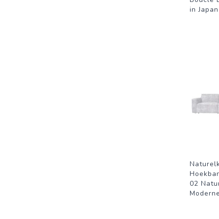
in Japa
Naturel
Hoekban
02 Natur
Moderne