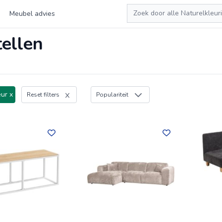
Zoeken
Meubel advies
ellen
ur x
Reset filters
Populariteit