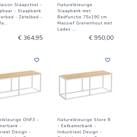
aison Slaapstoel -
Naturelkleurige
apbaar - Slaapbank
Slaapbank met
eerbed - Zetelbed -
Bedfunctie 75x190 cm
fa
...
Massief Grenenhout met
Lades
...
€ 364,95
€ 950,00
elkleurige ONF3 -
Naturelkleurige Store 8
merbank -
- Eetkamerbank -
rieel Design -
Industrieel Design -