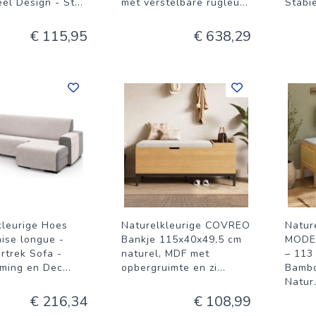
eel Design - St
...
met verstelbare rugleu
...
Stabi
€ 115,95
€ 638,29
kleurige Hoes
Naturelkleurige COVREO
Natur
aise longue -
Bankje 115x40x49,5 cm
MODE
rtrek Sofa -
naturel, MDF met
– 113
ming en Dec
...
opbergruimte en zi
...
Bambo
Natur
€ 216,34
€ 108,99