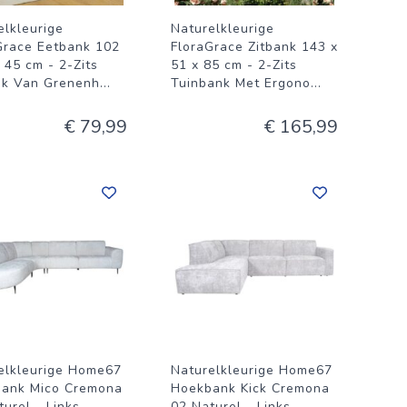
elkleurige
Naturelkleurige
Grace Eetbank 102
FloraGrace Zitbank 143 x
 45 cm - 2-Zits
51 x 85 cm - 2-Zits
nk Van Grenenh
...
Tuinbank Met Ergono
...
€ 79,99
€ 165,99
elkleurige Home67
Naturelkleurige Home67
ank Mico Cremona
Hoekbank Kick Cremona
urel - Links -
02 Naturel - Links -