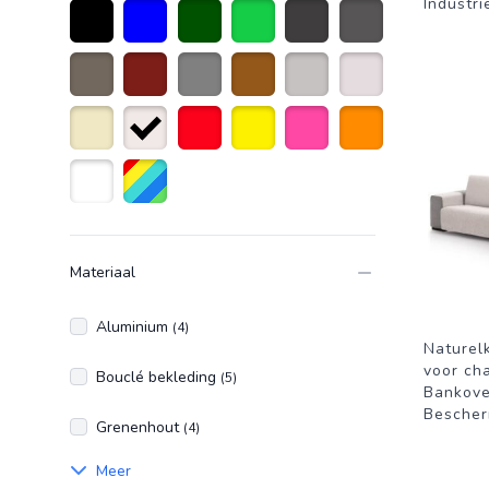
Industri
Zwart
Blauw
donkergroen
Groen
Donkergrijs
Antraciet grijs
taupe
Donkerrood
Grijs
Bruin
Licht grijs
Creme wit
Beige
Naturelkleur
Rood
Geel
Roze
Oranje
Wit
Diverse kleuren
Materiaal
Aluminium
(4)
Naturel
voor ch
Bouclé bekleding
(5)
Bankove
Bescher
Grenenhout
(4)
Meer