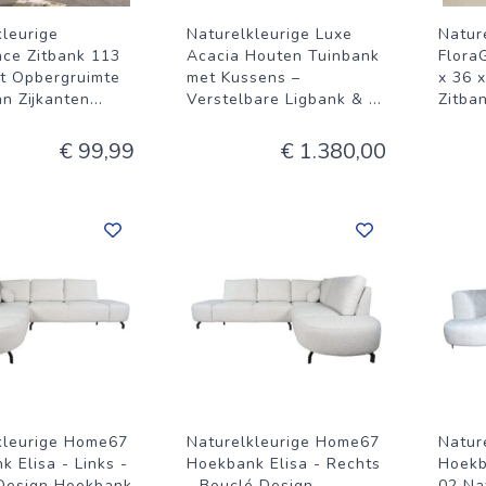
kleurige
Naturelkleurige Luxe
Natur
ace Zitbank 113
Acacia Houten Tuinbank
Flora
t Opbergruimte
met Kussens –
x 36 x
an Zijkanten
...
Verstelbare Ligbank &
...
Zitba
€ 99,99
€ 1.380,00
kleurige Home67
Naturelkleurige Home67
Natur
 Elisa - Links -
Hoekbank Elisa - Rechts
Hoekb
Design Hoekbank
- Bouclé Design
02 Nat