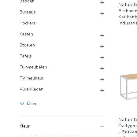
Bedden
Naturel
Eetkame
Bureaus
Keukenb
Hockers
Industri
Kasten
Stoelen
Tafels
Tuinmeubelen
TV meubels
Vloerkleden
Meer
Naturel
Dailygo
Kleur
- Eetka