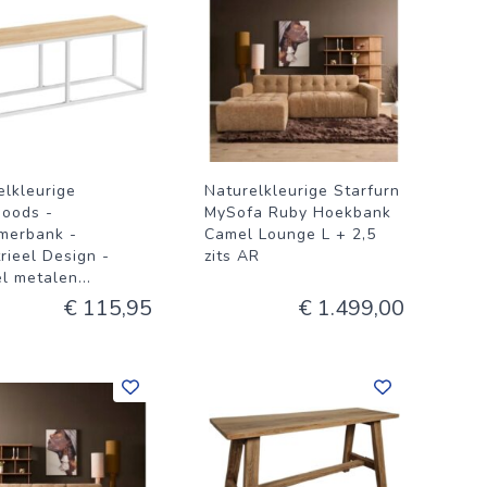
elkleurige
Naturelkleurige Starfurn
goods -
MySofa Ruby Hoekbank
merbank -
Camel Lounge L + 2,5
rieel Design -
zits AR
el metalen
...
€ 115,95
€ 1.499,00