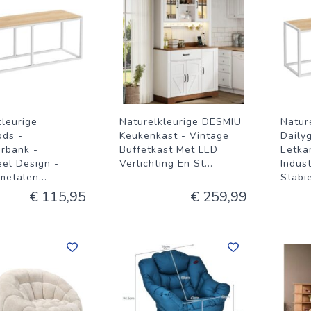
kleurige
Naturelkleurige DESMIU
Natur
ods -
Keukenkast - Vintage
Daily
rbank -
Buffetkast Met LED
Eetka
eel Design -
Verlichting En St
...
Indust
 metalen
...
Stabi
€ 115,95
€ 259,99