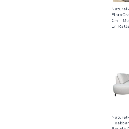
Naturel
FloraGr
Cm - Me
En Ratt
Naturel
Hoekbank
Bouclé 