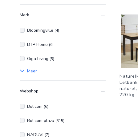
Merk
Bloomingville
(4)
DTP Home
(6)
Giga Living
(5)
Meer
Naturel
Eetbank
naturel,
Webshop
220 kg
Bol.com
(6)
Bol.com plaza
(315)
NADUVI
(7)