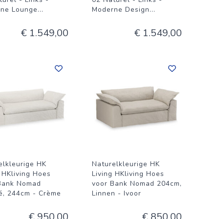
ne Lounge
...
Moderne Design
...
€ 1.549,00
€ 1.549,00
elkleurige HK
Naturelkleurige HK
g HKliving Hoes
Living HKliving Hoes
Bank Nomad
voor Bank Nomad 204cm,
é, 244cm - Crème
Linnen - Ivoor
€ 950,00
€ 850,00