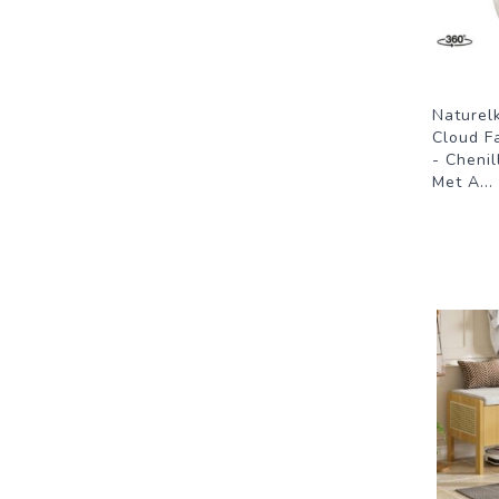
Naturel
Cloud Fa
- Chenil
Met A
...