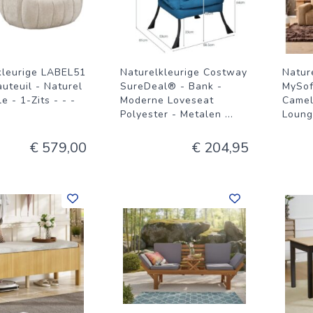
kleurige LABEL51
Naturelkleurige Costway
Natur
uteuil - Naturel
SureDeal® - Bank -
MySof
le - 1-Zits - - -
Moderne Loveseat
Camel
Polyester - Metalen
...
Loung
€ 579,00
€ 204,95