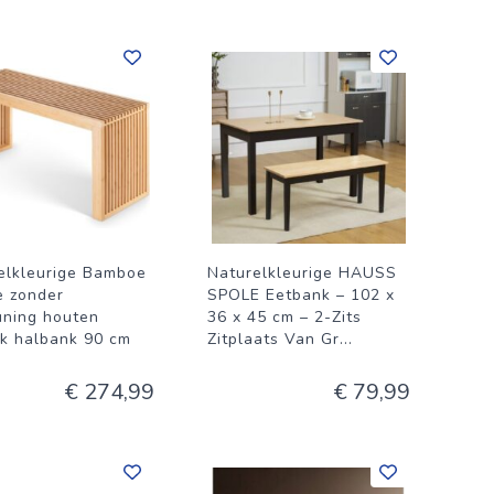
elkleurige Bamboe
Naturelkleurige HAUSS
e zonder
SPOLE Eetbank – 102 x
uning houten
36 x 45 cm – 2-Zits
nk halbank 90 cm
Zitplaats Van Gr
...
€ 274,99
€ 79,99