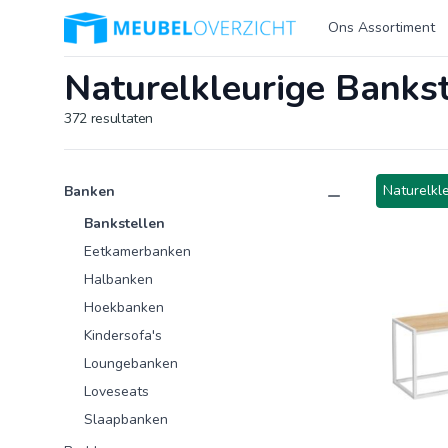
Logo Meubeloverzicht.nl
Ons Assortiment
Naturelkleurige Bankst
372
resultaten
Product categorieën
Producten
Naturelkle
Banken
Bankstellen
Eetkamerbanken
Halbanken
Hoekbanken
Kindersofa's
Loungebanken
Loveseats
Slaapbanken