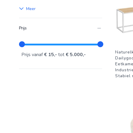
Meer
Prijs
Naturel
Prijs vanaf
€ 15,-
tot
€ 5.000,-
Dailygo
Eetkame
Industri
Stabiel