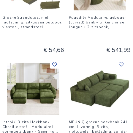
Groene Strandstoel met
Pugsdrly Modulaire, gebogen
rugleuning, zitkussen outdoor,
(curved) bank – linker chaise
visstoel, strandstoel
longue + 2-zitsbank, L
...
€ 54,66
€ 541,99
Intebiki 3-zits Hoekbank -
MEUNIQ groene hoekbank 241
Chenille stof - Modulaire L-
cm, L-vormig, 5-zits,
vormige zitbank - Geen mo
...
ribfluwelen bekleding, zonder