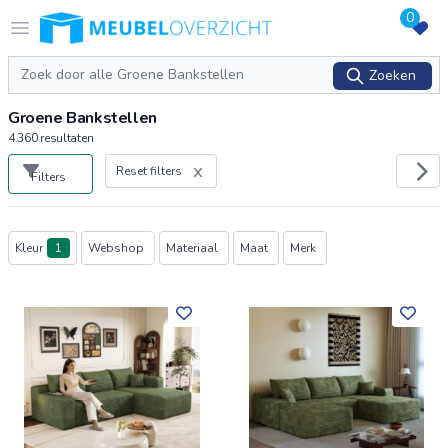
0
Logo Meubeloverzicht.nl
Open menu
Zoeken
Zoeken
Groene Bankstellen
4.360
resultaten
Reset filters
Filters
Producten
Kleur
1
Webshop
Materiaal
Maat
Merk