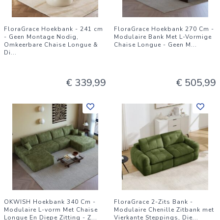
FloraGrace Hoekbank - 241 cm
FloraGrace Hoekbank 270 Cm -
- Geen Montage Nodig,
Modulaire Bank Met L-Vormige
Omkeerbare Chaise Longue &
Chaise Longue - Geen M
...
Di
...
€ 339,99
€ 505,99
OKWISH Hoekbank 340 Cm -
FloraGrace 2-Zits Bank -
Modulaire L-vorm Met Chaise
Modulaire Chenille Zitbank met
Longue En Diepe Zitting - Z
...
Vierkante Steppings, Die
...