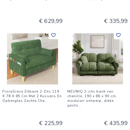
€ 629,99
€ 335,99
FloraGrace Zitbank 2-Zits 119
MEUNIQ 2-zits bank van
X 78 X 85 Cm Met 2 Kussens En
chenille, 190 x 86 x 90 cm,
Opbergtas Zachte Che
...
modulair ontwerp, dikke
gesto
...
€ 225,99
€ 435,99