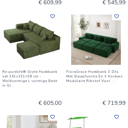
€ 609,99
€ 545,99
Re-purelife® Grote Hoekbank
FloraGrace Hoekbank 3-Zits
set 241×151×58 cm -
Met Slaapfunctie En 3 Hockers
Wolkvormige L-vormige Bank
Modulaire Ribstof Voor
...
in Gr
...
€ 605,00
€ 719,99